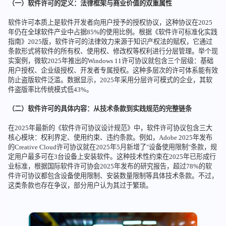
（一）软件许可的定义：法律框架与商业价值的双重属性
软件许可本质上是软件开发者向用户授予的授权协议，这种协议在2025
年仍在全球软件产业中占据85%的使用比例。根据《软件许可标准化实践
指南》2025版，软件许可的法律效力来源于知识产权法的赋权，它通过
条款形式将软件的所有权、使用权、修改权等权利进行分层管理。举个现
实案例，微软2025年推出的Windows 11许可协议就包含三个层级：基础
用户授权、企业级授权、开发者专属授权。这种多层次的许可体系能有效
防止盗版软件泛滥。数据显示，2025年采用分层许可模式的企业，其软
件盗版率比传统模式低43%。
（二）软件许可的具体内容：从技术条款到实践规范的完整链条
在2025年最新的《软件许可协议设计规范》中，软件许可协议包含三大
核心模块：权利界定、使用约束、违约条款。例如，Adobe 2025年发布
的Creative Cloud许可协议就在2025年5月新增了"设备使用限制"条款，规
定用户最多可在3台设备上安装软件。这种技术性约束在2025年已形成行
业标准，根据国际软件许可协会2025年发布的研究报告，超过78%的软
件许可协议都包含设备使用限制、安装数量限制等具体技术条款。不过，
这类条款也存在争议，部分用户认为其过于繁琐。