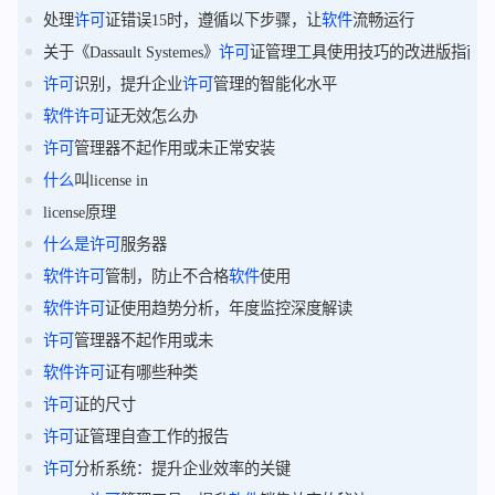
处理
许可
证错误15时，遵循以下步骤，让
软件
流畅运行
关于《Dassault Systemes》
许可
证管理工具使用技巧的改进版指南
许可
识别，提升企业
许可
管理的智能化水平
软件
许可
证无效怎么办
许可
管理器不起作用或未正常安装
什么
叫license in
license原理
什么
是
许可
服务器
软件
许可
管制，防止不合格
软件
使用
软件
许可
证使用趋势分析，年度监控深度解读
许可
管理器不起作用或未
软件
许可
证有哪些种类
许可
证的尺寸
许可
证管理自查工作的报告
许可
分析系统：提升企业效率的关键