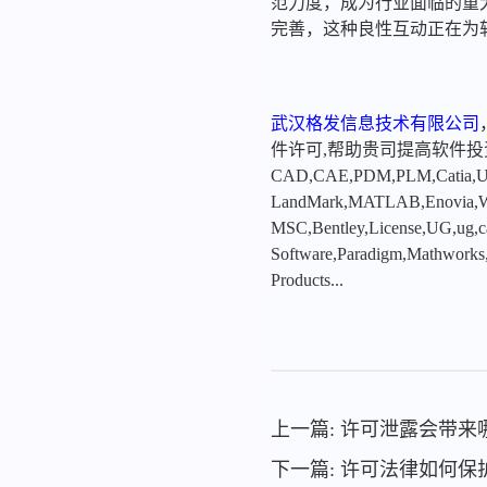
范力度，成为行业面临的重
完善，这种良性互动正在为
武汉格发信息技术有限公司
件许可,帮助贵司提高软件
CAD,CAE,PDM,PLM,Catia,Ugn
LandMark,MATLAB,Enovia,Winc
MSC,Bentley,License,UG,ug,ca
Software,Paradigm,Mathworks
Products...
上一篇: 许可泄露会带
下一篇: 许可法律如何