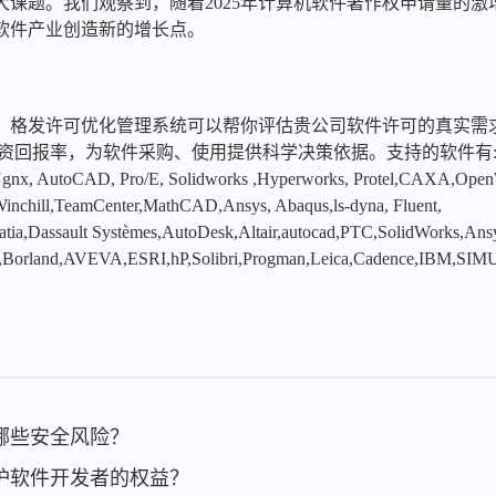
大课题。我们观察到，随着2025年计算机软件著作权申请量的激
软件产业创造新的增长点。
，格发许可优化管理系统可以帮你评估贵公司软件许可的真实需
投资回报率，为软件采购、使用提供科学决策依据。支持的软件有
x, AutoCAD, Pro/E, Solidworks ,Hyperworks, Protel,CAXA,Ope
hill,TeamCenter,MathCAD,Ansys, Abaqus,ls-dyna, Fluent,
tia,Dassault Systèmes,AutoDesk,Altair,autocad,PTC,SolidWorks,An
,Borland,AVEVA,ESRI,hP,Solibri,Progman,Leica,Cadence,IBM,SIMU
来哪些安全风险？
保护软件开发者的权益？