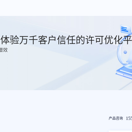
费体验万千客户信任的许可优化
增效
友
15
产品咨询
情
链