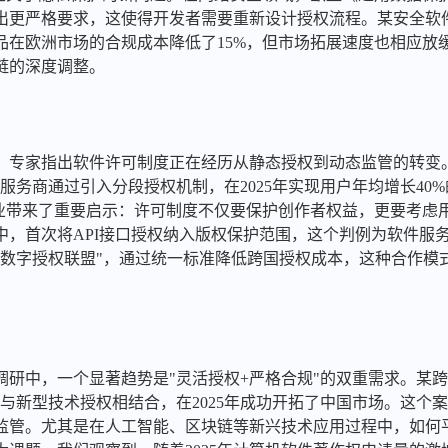
出更严格要求，这使得开发者需要重新设计授权流程。某安全软
品在欧洲市场的合规成本降低了15%，但市场拓展速度也相应放
链的深度调整。
中，专家指出软件许可制度正在经历从静态授权到动态监管的转变
某云服务商通过引入分段授权机制，在2025年实现用户年均增长4
行业带来了重要启示：许可制度不仅要保护创作者权益，更要考虑
案中，首次将API接口授权纳入版权保护范围，这个判例为软件服
了"数字授权联盟"，通过统一标准降低跨国授权成本，这种合作
境调研中，一个显著趋势是"灵活授权+严格合规"的双重需求。某
与新型技术授权相结合，在2025年成功开拓了中国市场。这个
监管。尤其是在人工智能、区块链等新兴技术应用过程中，如何