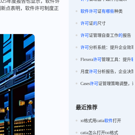
025年度报告也显示，软件许
创新点表明，软件许可制度正
软件
许可
证
有
哪些
种类
许可
证
的
尺寸
许可
证管理自查工作
的
报告
许可
分析系统：提升企业效
Flexera
许可
管理工具：提升
月度
许可
分析报告，企业决
Cases
许可
证管理策略调整，
最近推荐
xt格式用catia
软件
打开
catia怎么打开txt格式