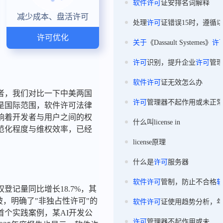
软件
许可
证安排名词解释
减少成本、盘活许可
处理
许可
证错误15时，遵循
许可优化
关于
《Dassault Systemes》
许
许可
识别，提升企业
许可
管
软件
许可
证无效怎么办
者，我们对比一下中美两国
许可
管理器不起作用或未正
是国际范围，软件许可法律
响着开发者与用户之间的权
什么叫license in
规范化程度与维权效率，已经
license原理
什么是
许可
服务器
软件
许可
管制，防止不合格
登记量同比增长18.7%，其
，明确了"非独占性许可"的
软件
许可
证使用趋势分析，
首个实践案例，某AI开发公
许可
管理器不起作用或未