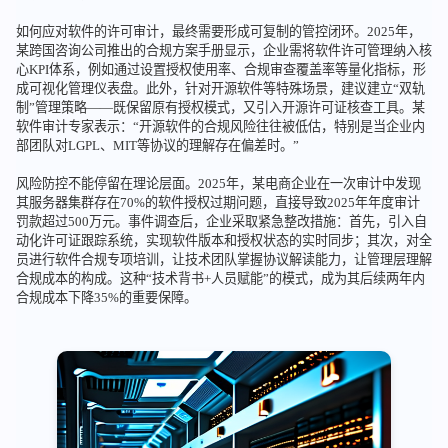
如何应对软件的许可审计，最终需要形成可复制的管控闭环。2025年，
某跨国咨询公司推出的合规方案手册显示，企业需将软件许可管理纳入核
心KPI体系，例如通过设置授权使用率、合规审查覆盖率等量化指标，形
成可视化管理仪表盘。此外，针对开源软件等特殊场景，建议建立“双轨
制”管理策略——既保留原有授权模式，又引入开源许可证核查工具。某
软件审计专家表示：“开源软件的合规风险往往被低估，特别是当企业内
部团队对LGPL、MIT等协议的理解存在偏差时。”
风险防控不能停留在理论层面。2025年，某电商企业在一次审计中发现
其服务器集群存在70%的软件授权过期问题，直接导致2025年年度审计
罚款超过500万元。事件调查后，企业采取紧急整改措施：首先，引入自
动化许可证跟踪系统，实现软件版本和授权状态的实时同步；其次，对全
员进行软件合规专项培训，让技术团队掌握协议解读能力，让管理层理解
合规成本的构成。这种“技术背书+人员赋能”的模式，成为其后续两年内
合规成本下降35%的重要保障。