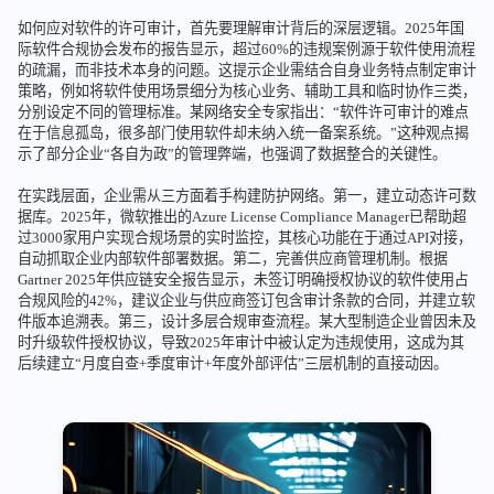
如何应对软件的许可审计，首先要理解审计背后的深层逻辑。2025年国
际软件合规协会发布的报告显示，超过60%的违规案例源于软件使用流程
的疏漏，而非技术本身的问题。这提示企业需结合自身业务特点制定审计
策略，例如将软件使用场景细分为核心业务、辅助工具和临时协作三类，
分别设定不同的管理标准。某网络安全专家指出：“软件许可审计的难点
在于信息孤岛，很多部门使用软件却未纳入统一备案系统。”这种观点揭
示了部分企业“各自为政”的管理弊端，也强调了数据整合的关键性。
在实践层面，企业需从三方面着手构建防护网络。第一，建立动态许可数
据库。2025年，微软推出的Azure License Compliance Manager已帮助超
过3000家用户实现合规场景的实时监控，其核心功能在于通过API对接，
自动抓取企业内部软件部署数据。第二，完善供应商管理机制。根据
Gartner 2025年供应链安全报告显示，未签订明确授权协议的软件使用占
合规风险的42%，建议企业与供应商签订包含审计条款的合同，并建立软
件版本追溯表。第三，设计多层合规审查流程。某大型制造企业曾因未及
时升级软件授权协议，导致2025年审计中被认定为违规使用，这成为其
后续建立“月度自查+季度审计+年度外部评估”三层机制的直接动因。