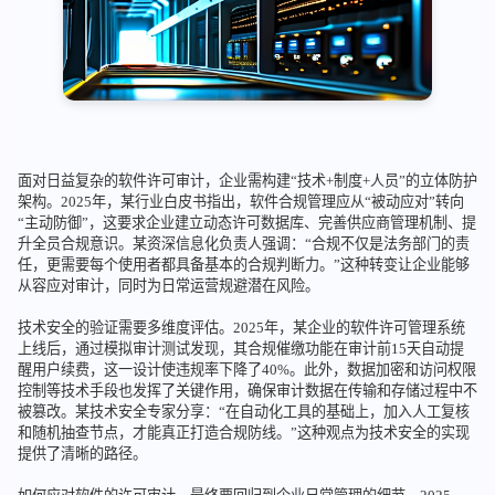
面对日益复杂的软件许可审计，企业需构建“技术+制度+人员”的立体防护
架构。2025年，某行业白皮书指出，软件合规管理应从“被动应对”转向
“主动防御”，这要求企业建立动态许可数据库、完善供应商管理机制、提
升全员合规意识。某资深信息化负责人强调：“合规不仅是法务部门的责
任，更需要每个使用者都具备基本的合规判断力。”这种转变让企业能够
从容应对审计，同时为日常运营规避潜在风险。
技术安全的验证需要多维度评估。2025年，某企业的软件许可管理系统
上线后，通过模拟审计测试发现，其合规催缴功能在审计前15天自动提
醒用户续费，这一设计使违规率下降了40%。此外，数据加密和访问权限
控制等技术手段也发挥了关键作用，确保审计数据在传输和存储过程中不
被篡改。某技术安全专家分享：“在自动化工具的基础上，加入人工复核
和随机抽查节点，才能真正打造合规防线。”这种观点为技术安全的实现
提供了清晰的路径。