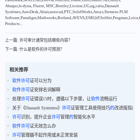
Abaqus,ls-dyna, Fluent, MSC,Bentley,License,UG,ug,catia,Dassault
Systèmes,AutoDesk,Altair,autocad,PTC,SolidWorks,Ansys,Siemens PLM
Software,Paradigm,Mathworks,Borland,AVEVA,ESRI,hP,Solibri,Progman,Leic
Products...
上一篇: 许可审计通常包括哪些内容？
下一篇: 什么是软件的许可预测？
相关推荐
软件
许可
证可以分为
软件
许可
证安排名词解释
处理
许可
证错误15时，遵循以下步骤，让
软件
流畅运行
关于《Dassault Systemes》
许可
证管理工具使用技巧
的
改进版指南
许可
识别，提升企业
许可
管理
的
智能化水平
软件
许可
证无效怎么办
许可
管理器不起作用或未正常安装