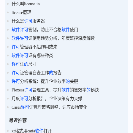
什么叫license in
license原理
什么是
许可
服务器
软件
许可
管制，防止不合格
软件
使用
软件
许可
证使用趋势分析，年度监控深度解读
许可
管理器不起作用或未
软件
许可
证有哪些种类
许可
证
的
尺寸
许可
证管理自查工作
的
报告
许可
分析系统：提升企业效率
的
关键
Flexera
许可
管理工具：提升
软件
销售效率
的
秘诀
月度
许可
分析报告，企业决策有力支撑
Cases
许可
证管理策略调整，适应市场变化
最近推荐
xt格式用catia
软件
打开