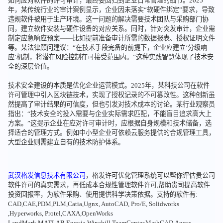
如何应对软件的许可审计，最终要回归到企业日常管理的细节。2025
年，某传统行业的审计案例显示，企业因未落实“软硬件绑定”要求，导致
违规软件被用于生产环境。这一问题的解决需要技术团队与采购部门协
同，建立软件安装与硬件设备的对应关系。同时，针对突发审计，企业需
制定应急响应预案——比如提前准备审计所需的数据报表、授权证明文件
等。某法律顾问建议：“在技术手段完备的前提下，企业应建立‘分级响
应’机制，将潜在风险控制在可接受范围内。”这种实践智慧体现了技术安
全的深层价值。
技术安全建设的本质是优化企业运营模式。2025年，某科技公司在软件
许可管理中引入区块链技术，实现了授权记录的不可篡改性。这种创新虽
然提高了审计结果的可信度，但也引发对技术成本的讨论。某行业观察员
指出：“技术安全的投入需要与企业实际需求匹配，不能盲目追求高大上
方案。”这提示企业在应对许可审计时，应根据自身规模和技术储备，选
择适合的管理方式。例如中小型企业可依赖云服务提供的合规管理工具，
大型企业则需建立自有的技术防护体系。
武汉格发信息技术有限公司
，格发许可优化管理系统可以帮你评估贵公司
软件许可的真实需求，再低成本合规性管理软件许可,帮助贵司提高软件
投资回报率，为软件采购、使用提供科学决策依据。支持的软件有:
CAD,CAE,PDM,PLM,Catia,Ugnx, AutoCAD, Pro/E, Solidworks
,Hyperworks, Protel,CAXA,OpenWorks
LandMark,MATLAB,Enovia,Winchill,TeamCenter,MathCAD,Ansys,