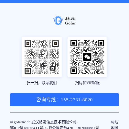
扫一扫，联系我们
扫码加VIP客服
咨询专线：155-2731-8020
© gofarlic.cn 武汉格发信息技术有限公司 -
网站
鄂ICP备18026411号-2 -
鄂公网安备42011302000881号
地图