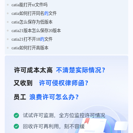
catia能打开xt文件吗
catia如何打开同名
的
文件
catia怎么保存为低版本
catia21版本怎么保存20版本
catia21打不开18
的
文件
catia如何打开高版本