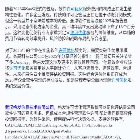
随着2025年SaaS模式的普及，软件
许可优化
服务费用的构成正在发生结
构性变化。许多企业发现，传统的许可证管理正在让位于动态订阅模式，
但这一转型并不意味着成本的降低。全球软件管理联盟2025年报告显
示，采用动态优化方案的企业，其平均年度IT支出波动率下降了18个百分
点。这种变化促使行业专家重新定义
许可优化
服务的价值维度，从单纯的
费用节省转向效率提升、风险防控和战略布局的综合考量。
对于2025年的企业在实施软件
许可优化
服务时，需要突破传统思维模
式。某高科技公司CIO在2025年分享经验时指出："我们最初只关注节省
了多少money，后来发现这涉及更多的绩效管理问题。"他建议企业应该
将
许可优化
服务费用纳入平衡计分卡，从客户满意度、运营效率、合规
性、未来扩展性四个维度评估投资回报。这种综合评价体系正在成为
2025年企业软件管理的标准做法，帮助管理者更全面地理解
许可优化
服
务的深层价值。
武汉格发信息技术有限公司
，格发许可优化管理系统可以帮你评估贵公司
软件许可的真实需求，再低成本合规性管理软件许可,帮助贵司提高软件
投资回报率，为软件采购、使用提供科学决策依据。支持的软件有:
CAD,CAE,PDM,PLM,Catia,Ugnx, AutoCAD, Pro/E, Solidworks
,Hyperworks, Protel,CAXA,OpenWorks
LandMark,MATLAB,Enovia,Winchill,TeamCenter,MathCAD,Ansys,