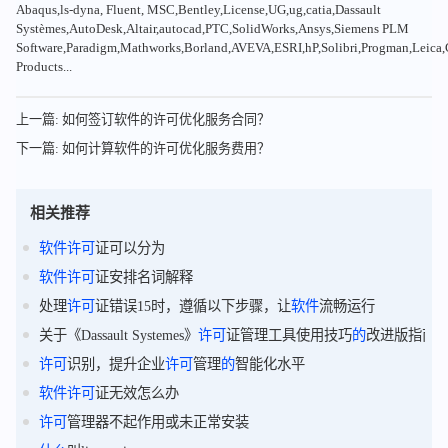
Abaqus,ls-dyna, Fluent, MSC,Bentley,License,UG,ug,catia,Dassault
Systèmes,AutoDesk,Altair,autocad,PTC,SolidWorks,Ansys,Siemens PLM
Software,Paradigm,Mathworks,Borland,AVEVA,ESRI,hP,Solibri,Progman,Leic
Products...
上一篇: 如何签订软件的许可优化服务合同？
下一篇: 如何计算软件的许可优化服务费用？
相关推荐
软件
许可
证可以分为
软件
许可
证安排名词解释
处理
许可
证错误15时，遵循以下步骤，让
软件
流畅运行
关于《Dassault Systemes》
许可
证管理工具使用技巧
的
改进版指南
许可
识别，提升企业
许可
管理
的
智能化水平
软件
许可
证无效怎么办
许可
管理器不起作用或未正常安装