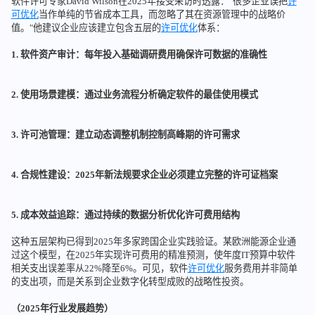
软件许可专家David Wilson在2025年接受采访时透露："很多企业误把
许
可优化
当作单纯的节省成本工具，而忽略了其在资源管理中的战略价
值。"他建议企业应该建立包含五层的
许可优化
体系：
1. 软件资产审计：每年投入基础调研费用确保许可数据的准确性
2. 使用场景建模：通过业务流程分析确定软件的最佳使用模式
3. 许可池管理：建立动态调整机制控制高峰期的许可需求
4. 合规性建设：2025年新法规要求企业必须建立完整的许可证档案
5. 成本效益追踪：通过持续的数据分析优化许可费用结构
这种五层架构已得到2025年多家跨国企业实践验证。某欧洲能源企业通
过这个模型，在2025年实现许可费用的精准预测，使年度IT预算中软件
相关支出误差率从22%降至6%。可见，软件
许可优化
服务费用并非简单
的支出项，而是关系到企业数字化转型成败的战略性投资。
（2025年行业发展趋势）