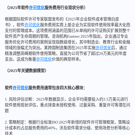
（2025年软件
许可优化
服务费用行业现状分析）
根据国际软件许可专家联盟发布的《2025年企业软件成本管理白皮
书》，软件
许可优化
服务费用实质上是企业为实现软件使用效率最大化而
支付的管理成本。这项费用涵盖的范围已从单纯的许可证购买扩展到整个
软件资产生命周期的管理。咨询机构Gartner 2025年指出，企业通过专业
服务优化许可费用的案例呈现指数级增长，其中制造业、教育行业和金融
领域的涨幅尤为突出。某跨国制造集团在2025年实施
许可优化
后，通过
精准调整高峰期软件使用策略，直接为公司节省了超过20万美元的年度
支出，这成为衡量
许可优化
价值的典型样本。
（2025年关键数据模型）
软件
许可优化
服务费用通常包含四大核心模块：
1. 风险评估诊断：2025年数据显示，企业平均需要投入约3.5万美元进行
软件使用现状评估，重点排查未授权使用、过量采购、重复许可等潜在问
题
2. 策略制定：根据行业标准ISO 2025年新增的软件许可管理框架，策略设
计成本约占总服务费用的40%，涉及软件需求分级、使用场景分析等核心
技术