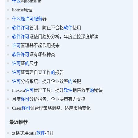
什么
叫license in
license原理
什么
是
许可
服务
器
软件
许可
管制，防止不合格
软件
使用
软件
许可
证使用趋势分析，年度监控深度解读
许可
管理器不起作用或未
软件
许可
证有哪些种类
许可
证
的
尺寸
许可
证管理自查工作
的
报告
许可
分析系统：提升企业效率
的
关键
Flexera
许可
管理工具：提升
软件
销售效率
的
秘诀
月度
许可
分析报告，企业决策有力支撑
Cases
许可
证管理策略调整，适应市场变化
最近推荐
xt格式用catia
软件
打开