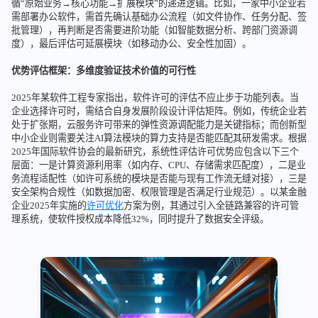
循“原始业务→核心功能→扩展模块”的递进逻辑。比如，一家中小企业若
需部署办公软件，需首先确认基础办公流程（如文件协作、任务分配、签
批管理），再判断是否需要进阶功能（如智能数据分析、跨部门资源调
度），最后评估可延展模块（如移动办公、安全性加固）。
优势评估框架：多维度验证技术价值的可行性
2025年某软件工程专家指出，软件许可的评估不应止步于功能列表。当
企业选择许可时，需结合自身发展阶段设计评估矩阵。例如，传统企业若
处于扩张期，云服务许可带来的弹性资源调配能力是关键指标；而创新型
中小企业则需要关注AI算法模块的算力支持是否能匹配其研发需求。根据
2025年国际软件协会的最新研究，系统性评估许可优势应包含以下三个
层面：一是计算资源利用率（如内存、CPU、存储需求匹配度），二是业
务流程适配性（如许可系统的模块是否能与现有工作流无缝对接），三是
安全架构合规性（如数据加密、权限管理是否满足行业规范）。以某金融
企业2025年实施的
许可优化
方案为例，其通过引入全链路兼容的许可管
理系统，使软件授权成本降低32%，同时提升了数据安全评级。