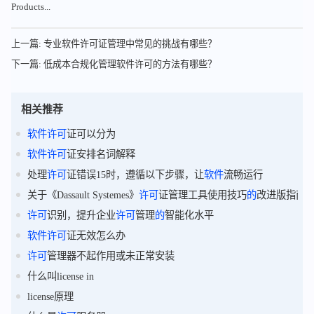
Products...
上一篇: 专业软件许可证管理中常见的挑战有哪些？
下一篇: 低成本合规化管理软件许可的方法有哪些？
相关推荐
软件
许可
证可以分为
软件
许可
证安排名词解释
处理
许可
证错误15时，遵循以下步骤，让
软件
流畅运行
关于《Dassault Systemes》
许可
证管理工具使用技巧
的
改进版指南
许可
识别，提升企业
许可
管理
的
智能化水平
软件
许可
证无效怎么办
许可
管理器不起作用或未正常安装
什么叫license in
license原理