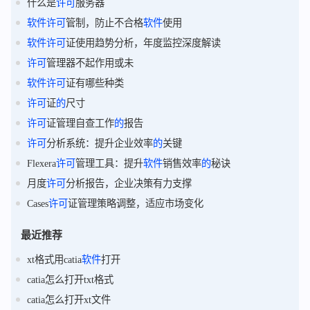
什么是
许可
服务器
软件
许可
管制，防止不合格
软件
使用
软件
许可
证使用趋势分析，年度监控深度解读
许可
管理器不起作用或未
软件
许可
证有哪些种类
许可
证
的
尺寸
许可
证管理自查工作
的
报告
许可
分析系统：提升企业效率
的
关键
Flexera
许可
管理工具：提升
软件
销售效率
的
秘诀
月度
许可
分析报告，企业决策有力支撑
Cases
许可
证管理策略调整，适应市场变化
最近推荐
xt格式用catia
软件
打开
catia怎么打开txt格式
catia怎么打开xt文件