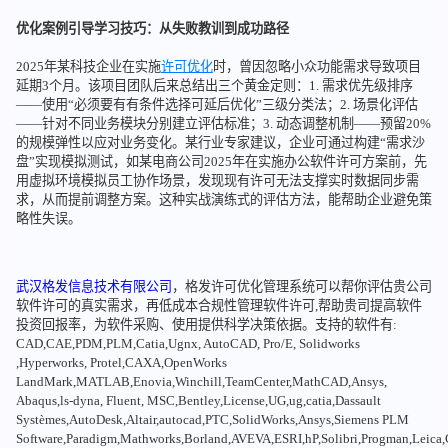
优化案例引导学习技巧：从失败教训到成功路径
2025年某科技企业在实施
许可优化
时，曾因忽略小众功能需求导致项目
延期3个月。该项目团队后来总结出三个黄金定则：1. 需求优先级排序
——使用“必须要有有条件选择可延后优化”三级分类法；2. 场景化评估
——针对不同业务模块分别建立评估标准；3. 动态调整机制——预留20%
的规模弹性以应对业务变化。某行业专家建议，企业可通过构建“需求沙
盘”实现模拟测试，如某电商公司2025年在实施办公软件许可方案前，先
用虚拟环境模拟员工协作场景，发现现有许可无法支撑实时数据同步需
求，从而提前调整方案。这种实战演练式的评估方法，能帮助企业避免策
略性失误。
武汉格发信息技术有限公司
，格发许可优化管理系统可以帮你评估贵公司
软件许可的真实需求，再低成本合规性管理软件许可,帮助贵司提高软件
投资回报率，为软件采购、使用提供科学决策依据。支持的软件有:
CAD,CAE,PDM,PLM,Catia,Ugnx, AutoCAD, Pro/E, Solidworks
,Hyperworks, Protel,CAXA,OpenWorks
LandMark,MATLAB,Enovia,Winchill,TeamCenter,MathCAD,Ansys,
Abaqus,ls-dyna, Fluent, MSC,Bentley,License,UG,ug,catia,Dassault
Systèmes,AutoDesk,Altair,autocad,PTC,SolidWorks,Ansys,Siemens PLM
Software,Paradigm,Mathworks,Borland,AVEVA,ESRI,hP,Solibri,Progman,Leic