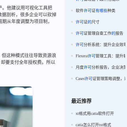
资产。他建议用可视化工具把
软件
许可
证
有
哪些
种类
数据剖析，很多企业可以砍掉
可周期从年度调整为项目制，
许可
证
的
尺寸
许可
证管理自查工作
的
报告
许可
分析系统：提升企业效
式，但这种模式往往导致资源浪
Flexera
许可
管理工具：提升
时，却要支付全年授权费。所以
月度
许可
分析报告，企业决
Cases
许可
证管理策略调整，
最近推荐
xt格式用catia软件打开
catia怎么打开txt格式