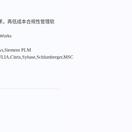
求，再低成本合规性管理软
:
nWorks
sys,Siemens PLM
LIA,Citrix,Sybase,Schlumberger,MSC