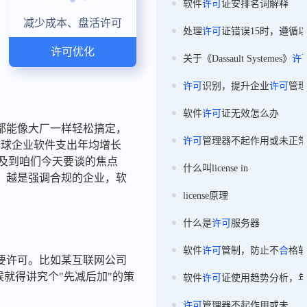
软件
许可
证安排名词解释
减少成本、盘活许可
处理
许可
证错误15时，遵循
许可优化
关于《Dassault Systemes》
许
许可
识别，提升企业
许可
管
软件
许可
证无效怎么办
都能像大厂一样轻松搞定，
许可
管理器不起作用或未正
，全球企业软件支出年均增长
涉及到咱们今天要谈的焦点
什么叫license in
，越是强调合规的企业，软
license原理
什么是
许可
服务器
软件
许可
管制，防止不
合
格
要许可。比如某互联网公司
候就得讲究个"先减后加"的策
软件
许可
证使用趋势分析，
许可
管理器不起作用或未