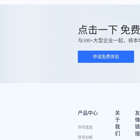
点击一下 免
与100+大型企业一起，将本
申请免费体验
产品中心
关
于
我
许可优化
们
许可分析