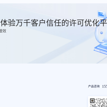
费体验万千客户信任的许可优化
增效
友
15
产品咨询
情
链
接