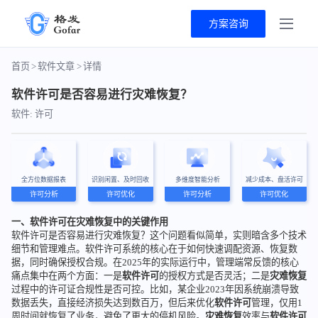
方案咨询
首页
>
软件文章
>
详情
软件许可是否容易进行灾难恢复？
软件: 许可
全方位数据报表
识别闲置、及时回收
多维度智能分析
减少成本、盘活许可
许可分析
许可优化
许可分析
许可优化
一、软件许可在灾难恢复中的关键作用
软件许可是否容易进行灾难恢复？这个问题看似简单，实则暗含多个技术
细节和管理难点。软件许可系统的核心在于如何快速调配资源、恢复数
据，同时确保授权合规。在2025年的实际运行中，管理端常反馈的核心
痛点集中在两个方面：一是
软件许可
的授权方式是否灵活；二是
灾难恢复
过程中的许可证合规性是否可控。比如，某企业2023年因系统崩溃导致
数据丢失，直接经济损失达到数百万，但后来优化
软件许可
管理，仅用1
周时间就恢复了业务，避免了更大的停机风险。
灾难恢复
效率与
软件许可