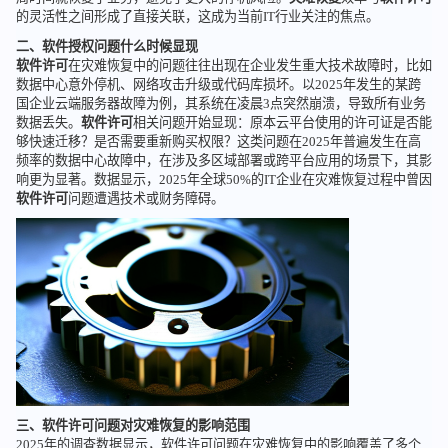
的灵活性之间形成了直接关联，这成为当前IT行业关注的焦点。
二、软件授权问题什么时候显现
软件许可
在灾难恢复中的问题往往出现在企业发生重大技术故障时，比如
数据中心意外停机、网络攻击升级或代码库损坏。以2025年发生的某跨
国企业云端服务器故障为例，其系统在凌晨3点突然崩溃，导致所有业务
数据丢失。
软件许可
相关问题开始显现：原本云平台使用的许可证是否能
够快速迁移？是否需要重新购买权限？这类问题在2025年普遍发生在高
频率的数据中心故障中，在涉及多区域部署或跨平台应用的场景下，其影
响更为显著。数据显示，2025年全球50%的IT企业在灾难恢复过程中曾因
软件许可
问题遭遇技术或财务障碍。
三、软件许可问题对灾难恢复的影响范围
2025年的调查数据显示，软件许可问题在灾难恢复中的影响覆盖了多个