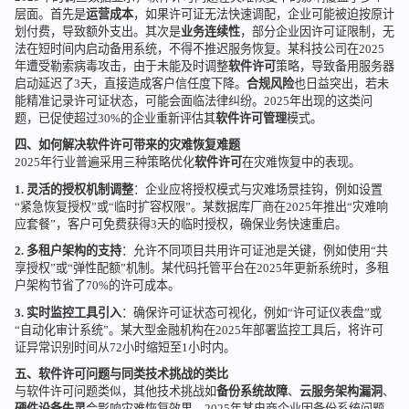
层面。首先是
运营成本
，如果许可证无法快速调配，企业可能被迫按原计
划付费，导致额外支出。其次是
业务连续性
，部分企业因许可证限制，无
法在短时间内启动备用系统，不得不推迟服务恢复。某科技公司在2025
年遭受勒索病毒攻击，由于未能及时调整
软件许可
策略，导致备用服务器
启动延迟了3天，直接造成客户信任度下降。
合规风险
也日益突出，若未
能精准记录许可证状态，可能会面临法律纠纷。2025年出现的这类问
题，已促使超过30%的企业重新评估其
软件许可管理
模式。
四、如何解决软件许可带来的灾难恢复难题
2025年行业普遍采用三种策略优化
软件许可
在灾难恢复中的表现。
1. 灵活的授权机制调整
：企业应将授权模式与灾难场景挂钩，例如设置
“紧急恢复授权”或“临时扩容权限”。某数据库厂商在2025年推出“灾难响
应套餐”，客户可免费获得3天的临时授权，确保业务快速重启。
2. 多租户架构的支持
：允许不同项目共用许可证池是关键，例如使用“共
享授权”或“弹性配额”机制。某代码托管平台在2025年更新系统时，多租
户架构节省了70%的许可成本。
3. 实时监控工具引入
：确保许可证状态可视化，例如“许可证仪表盘”或
“自动化审计系统”。某大型金融机构在2025年部署监控工具后，将许可
证异常识别时间从72小时缩短至1小时内。
五、软件许可问题与同类技术挑战的类比
与软件许可问题类似，其他技术挑战如
备份系统故障
、
云服务架构漏洞
、
硬件设备失灵
会影响灾难恢复效果。2025年某电商企业因备份系统问题