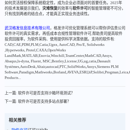
如何灵活授权保障系统稳定性，成为企业必须面对的首要任务。2025年
的技术发展提示我们，
灾难恢复
的效率与
软件许可
的智能管理密不可分，
只有找到两者的结合点，才能真正实现业务连续性。
武汉格发信息技术有限公司
，格发许可优化管理系统可以帮你评估贵公司
软件许可的真实需求，再低成本合规性管理软件许可,帮助贵司提高软件
投资回报率，为软件采购、使用提供科学决策依据。支持的软件有:
CAD,CAE,PDM,PLM,Catia,Ugnx, AutoCAD, Pro/E, Solidworks
,Hyperworks, Protel,CAXA,OpenWorks
LandMark,MATLAB,Enovia,Winchill,TeamCenter,MathCAD,Ansys,
Abaqus,ls-dyna, Fluent, MSC,Bentley,License,UG,ug,catia,Dassault
Systèmes,AutoDesk,Altair,autocad,PTC,SolidWorks,Ansys,Siemens PLM
Software,Paradigm,Mathworks,Borland,AVEVA,ESRI,hP,Solibri,Progman,Leic
Products...
上一篇: 软件许可是否支持沙箱环境测试？
下一篇: 软件许可是否支持多站点部署？
相关推荐