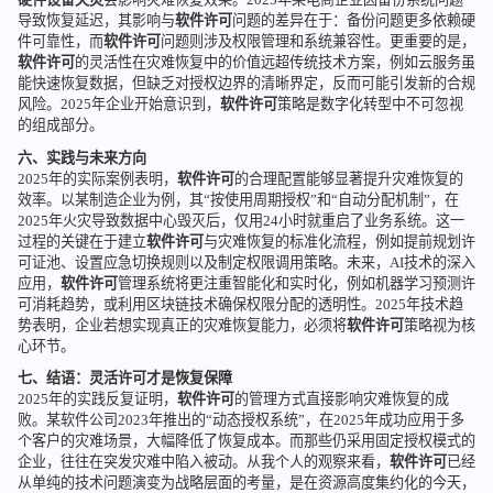
导致恢复延迟，其影响与
软件许可
问题的差异在于：备份问题更多依赖硬
件可靠性，而
软件许可
问题则涉及权限管理和系统兼容性。更重要的是，
软件许可
的灵活性在灾难恢复中的价值远超传统技术方案，例如云服务虽
能快速恢复数据，但缺乏对授权边界的清晰界定，反而可能引发新的合规
风险。2025年企业开始意识到，
软件许可
策略是数字化转型中不可忽视
的组成部分。
六、实践与未来方向
2025年的实际案例表明，
软件许可
的合理配置能够显著提升灾难恢复的
效率。以某制造企业为例，其“按使用周期授权”和“自动分配机制”，在
2025年火灾导致数据中心毁灭后，仅用24小时就重启了业务系统。这一
过程的关键在于建立
软件许可
与灾难恢复的标准化流程，例如提前规划许
可证池、设置应急切换规则以及制定权限调用策略。未来，AI技术的深入
应用，
软件许可
管理系统将更注重智能化和实时化，例如机器学习预测许
可消耗趋势，或利用区块链技术确保权限分配的透明性。2025年技术趋
势表明，企业若想实现真正的灾难恢复能力，必须将
软件许可
策略视为核
心环节。
七、结语：灵活许可才是恢复保障
2025年的实践反复证明，
软件许可
的管理方式直接影响灾难恢复的成
败。某软件公司2023年推出的“动态授权系统”，在2025年成功应用于多
个客户的灾难场景，大幅降低了恢复成本。而那些仍采用固定授权模式的
企业，往往在突发灾难中陷入被动。从我个人的观察来看，
软件许可
已经
从单纯的技术问题演变为战略层面的考量，是在资源高度集约化的今天，