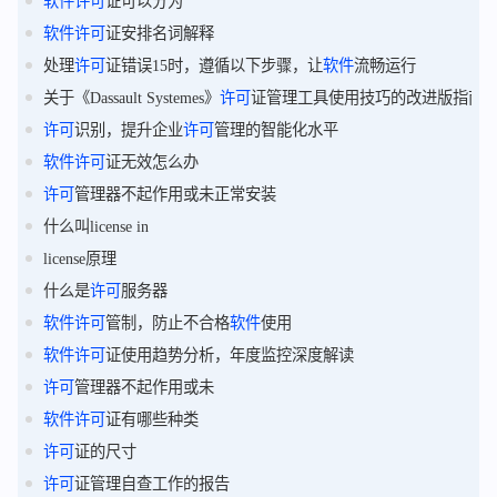
软件
许可
证可以分为
软件
许可
证安排名词解释
处理
许可
证错误15时，遵循以下步骤，让
软件
流畅运行
关于《Dassault Systemes》
许可
证管理工具使用技巧的改进版指南
许可
识别，提升企业
许可
管理的智能化水平
软件
许可
证无效怎么办
许可
管理器不起作用或未正常安装
什么叫license in
license原理
什么是
许可
服务器
软件
许可
管制，防止不合格
软件
使用
软件
许可
证使用趋势分析，年度监控深度解读
许可
管理器不起作用或未
软件
许可
证有哪些种类
许可
证的尺寸
许可
证管理自查工作的报告