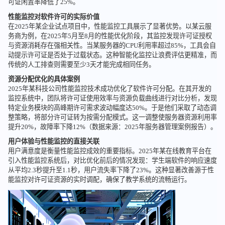
可证闲置率降低了25%。
性能监控对软件许可的实际价值
在2025年某企业试点项目中，性能监控工具展示了显著优势。以某云服
务商为例，在2025年5月至8月的性能优化阶段，其监控发现许可证授权
与资源消耗存在强相关性。当某服务器的CPU利用率超过85%，工具会自
动提示许可证是否处于过载状态。这种智能化监控让浪费评估更精准，而
传统的人工排查则需要至少3天才能完成相同任务。
资源分配优化的具体案例
2025年某科技公司性能监控技术成功优化了软件许可分配。在其开发的
监控系统中，团队将许可证使用效率与资源负载曲线进行对比分析，发现
特定业务模块的高峰期许可需求波动幅度达50%。于是他们采取了动态调
整策略，将部分许可证转为按需分配模式。这一调整使服务器资源利用率
提升20%，故障率下降12%（数据来源：2025年服务器管理案例报告）。
用户体验与性能监控的直接关联
用户满意度是衡量性能监控成效的重要指标。2025年某在线教育平台在
引入性能监控系统后，对比优化前后的情况发现：学生端软件的响应速度
从平均2.3秒提升至1.1秒，用户流失率下降了23%。这种显著改善源于性
能监控对许可证资源的实时调配，确保了教学系统的流畅运行。