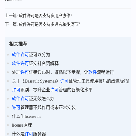
上一篇: 软件许可是否支持多用户协作？
下一篇: 软件许可是否支持多语言和多货币？
相关推荐
软件
许可
证可以分为
软件
许可
证安排名词解释
处理
许可
证错误15时，遵循以下步骤，让
软件
流畅运行
关于《Dassault Systemes》
许可
证管理工具使用技巧的改进版指南
许可
识别，提升企业
许可
管理的智能化水平
软件
许可
证无效怎么办
许可
管理器不起作用或未正常安装
什么叫license in
license原理
什么是
许可
服务器