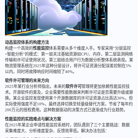
动态监控体系的构建方法
构建一个高效的
性能监控
体系需要从多个维度入手。专家采用“分层监控
+智能分析”的模式：第一层关注基础资源如CPU、内存，第二层监测网络
传输和许可证使用状况，第三层结合用户行为数据分析整体系统表现。某
物流管理系统在2025年这种分层设计，将许可证资源分配误差控制在5%
以内，同时将故障响应时间缩短了40%。
软件许可管理的未来方向
2025年某行业分析师指出，未来的
软件许可
管理将更加依赖性能监控技
术。开源软件的普及，企业需要性能数据来判断许可证是否需要升级或替
换。某企业监控发现使用某个开源数据库的许可证资源占比高达30%，但
实际使用强度不足10%，最终选择切换至轻量级替代方案，节省了每年约
200万元的授权费用。这种数据驱动的决策方式已逐渐成为行业趋势。
性能监控的实践难点与解决方案
在2025年某企业申请性能监控系统时，团队遇到了三个主要挑战：数据
采集难度大、分析维度复杂、反馈效率低。解决办法包括：