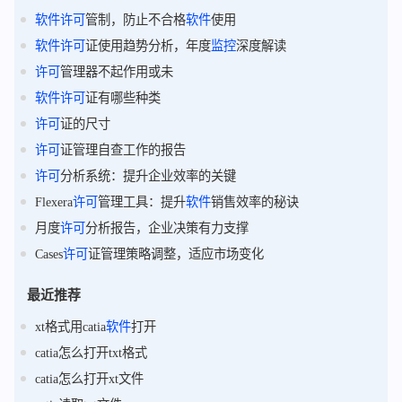
软件
许可
管制，防止不合格
软件
使用
软件
许可
证使用趋势分析，年度
监控
深度解读
许可
管理器不起作用或未
软件
许可
证有哪些种类
许可
证的尺寸
许可
证管理自查工作的报告
许可
分析系统：提升企业效率的关键
Flexera
许可
管理工具：提升
软件
销售效率的秘诀
月度
许可
分析报告，企业决策有力支撑
Cases
许可
证管理策略调整，适应市场变化
最近推荐
xt格式用catia
软件
打开
catia怎么打开txt格式
catia怎么打开xt文件