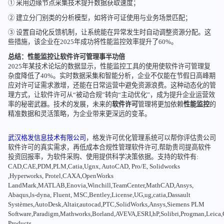
① 采用边缘节点采集技术提升数据获取速度；
② 建立分门别类的分析模型，如将许可证使用与业务场景匹配；
③ 设置自动化反馈机制，让系统能在异常发生时自动调整资源分配。这
些措施，该企业在2025年成功将性能监控效率提升了60%。
总结：性能监控让软件许可管理事半功倍
2025年某技术论坛的数据显示，性能监控工具的使用使软件许可管理复
杂度降低了40%。实时数据采集和智能分析，企业不仅能在节假日高峰期
应对许可证需求激增，还能在日常运营中避免资源浪费。这种动态化的管
理方式，让软件许可从“被动合规”转向“主动优化”，成为提升企业运营效
率的秘密武器。技术的发展，未来的
软件许可
管理将更加依赖
性能监控
的
精准数据和灵活策略，为企业带来更深远的变革。
武汉格发信息技术有限公司
，格发许可优化管理系统可以帮你评估贵公司
软件许可的真实需求，再低成本合规性管理软件许可,帮助贵司提高软件
投资回报率，为软件采购、使用提供科学决策依据。支持的软件有:
CAD,CAE,PDM,PLM,Catia,Ugnx, AutoCAD, Pro/E, Solidworks
,Hyperworks, Protel,CAXA,OpenWorks
LandMark,MATLAB,Enovia,Winchill,TeamCenter,MathCAD,Ansys,
Abaqus,ls-dyna, Fluent, MSC,Bentley,License,UG,ug,catia,Dassault
Systèmes,AutoDesk,Altair,autocad,PTC,SolidWorks,Ansys,Siemens PLM
Software,Paradigm,Mathworks,Borland,AVEVA,ESRI,hP,Solibri,Progman,Leic
Products...