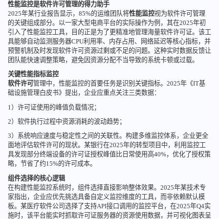
性能监控是软件许可管理的得力助手
2025年某行业报告显示，85%的运维团队将
性能监控
视为软件许可管理
的关键组成部分。以一家大型电商平台的实际操作为例，其在2025年初
引入了性能监控工具，目的正是为了更精准地管理海量软件许可证。该工
具能够自动监测服务器CPU利用率、内存占用、网络延迟等核心指标，并
预警机制及时发现软件许可资源过剩或不足的问题。这种实时数据反馈让
团队能快速调整策略，避免因资源分配不当导致的系统卡顿或过载。
关键性能指标监控
软件许可
管理中，性能监控的首要任务是识别关键指标。2025年《IT基
础设施管理白皮书》提出，企业应重点关注三类数据：
1）许可证使用的峰值负载情况；
2）软件执行过程中资源消耗的波动趋势；
3）系统响应速度与稳定性之间的关联性。构建多维监控体系，企业更全
面地评估软件许可的现状。某银行在2025年的转型项目中，利用监控工
具发现部分终端设备的许可证授权峰值比日常使用高40%，优化了授权策
略，节省了约15%的许可成本。
组件选择的核心逻辑
在构建性能监控系统时，组件选择直接影响整体效果。2025年某技术专
家指出，企业应优先挑选具备自定义监控维度的工具，而非依赖默认模
板。某医疗软件公司选择了支持API接口调用的监控平台，在2025年Q4实
施时，该平台能实时抓取许可证服务器的资源使用数据，并可视化图表呈