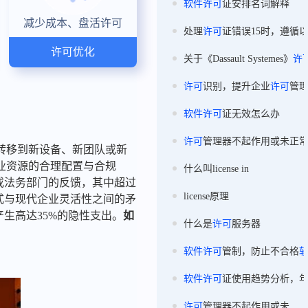
软件
许可
证安排名词解释
减少成本、盘活许可
处理
许可
证错误15时，遵循
许可优化
关于《Dassault Systemes》
许
许可
识别，提升企业
许可
管
软件
许可
证无效怎么办
许可
管理器不起作用或未正
转移到新设备、新团队或新
业资源的合理配置与合规
什么叫license in
员或法务部门的反馈，其中超过
license原理
式与现代企业灵活性之间的矛
生高达35%的隐性支出。
如
什么是
许可
服务器
软件
许可
管制，防止不合格
软件
许可
证使用趋势分析，
许可
管理器不起作用或未