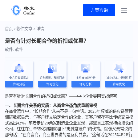
方案咨询
首页
>
软件文章
>
详情
是否有针对长期合作的折扣或优惠？
软件: 软件
全方位数据报表
识别闲置、及时回收
多维度智能分析
减少成本、盘活许可
许可分析
许可优化
许可分析
许可优化
是否有针对长期合作的折扣或优惠？——中小企业突围实战解密
一、长期合作关系的实质：从商业生态角度重新审视
在商业运作中，"长期合作"从来不是一句空话。2025年权威的供应链管理
调研数据显示，与客户建立稳定合作的企业，其客户留存率比传统交易模
式高出42%。笔者走访20余家制造业企业发现，那些真正实现持续增长的
公司，往往在订单转化初期就埋下"忠诚度账户"的伏笔。就像父亲常说的
那句话："在商言商，商业世界讲的是互利共赢。"这句话在2025年B2B行