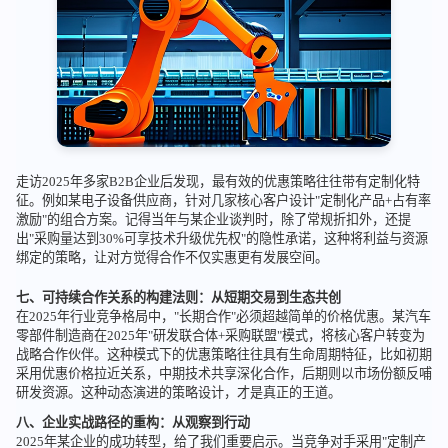
走访2025年多家B2B企业后发现，最有效的优惠策略往往带有定制化特
征。例如某电子设备供应商，针对几家核心客户设计"定制化产品+占有率
激励"的组合方案。记得当年与某企业谈判时，除了常规折扣外，还提
出"采购量达到30%可享技术升级优先权"的隐性承诺，这种将利益与资源
绑定的策略，让对方觉得合作不仅实惠更有发展空间。
七、可持续合作关系的构建法则：从短期交易到生态共创
在2025年行业竞争格局中，"长期合作"必须超越简单的价格优惠。某汽车
零部件制造商在2025年"研发联合体+采购联盟"模式，将核心客户转变为
战略合作伙伴。这种模式下的优惠策略往往具有生命周期特征，比如初期
采用优惠价格拉近关系，中期技术共享深化合作，后期则以市场份额反哺
研发资源。这种动态演进的策略设计，才是真正的王道。
八、企业实战路径的重构：从观察到行动
2025年某企业的成功转型，给了我们重要启示。当竞争对手采用"定制产