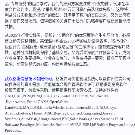
品+专属服务"的组合拳时，我们的应对方案更注重"价值共创"。例如在年
度合作谈判中，我提出"采购额达100万元可享产品迭代优先权"，这种将
利益分成实物和虚拟资产的做法，既满足了客户的实质需求，又为公司积
累了潜在交易场景。值得借鉴的关键在于让折扣策略与客户成长逻辑形成
共振。
从2025年行业实践看，要想让"长期合作"的优惠策略产生实际价值，必须
建立动态调整机制。某保温材料企业2025年的成功案例表明，将折扣分
段设计为"基础优惠+成长激励+战略回报"的三级体系，能有效提升客户黏
性。这种分层机制既保障了基础交易，又为后续深度合作预留空间，成为
企业突围的重要抓手。企业在实施时，应重点把握三要素：精准匹配客户
需求、动态调整优惠力度、构建可持续共赢生态。
武汉格发信息技术有限公司
，格发许可优化管理系统可以帮你评估贵公司
软件许可的真实需求，再低成本合规性管理软件许可,帮助贵司提高软件
投资回报率，为软件采购、使用提供科学决策依据。支持的软件有:
CAD,CAE,PDM,PLM,Catia,Ugnx, AutoCAD, Pro/E, Solidworks
,Hyperworks, Protel,CAXA,OpenWorks
LandMark,MATLAB,Enovia,Winchill,TeamCenter,MathCAD,Ansys,
Abaqus,ls-dyna, Fluent, MSC,Bentley,License,UG,ug,catia,Dassault
Systèmes,AutoDesk,Altair,autocad,PTC,SolidWorks,Ansys,Siemens PLM
Software,Paradigm,Mathworks,Borland,AVEVA,ESRI,hP,Solibri,Progman,Leic
Products...