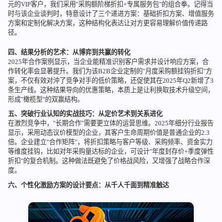
元的VIP客户，我们采用"采购额阶梯折扣+专属服务包"的组合拳。记得当
时与该企业谈判时，特意设计了三个递进方案：基础折扣方案、增值服务
方案和定制化解决方案，这种结构化表达让对方更容易理解价值传递路
径。
四、结果分析的艺术：从博弈到共赢的转化
2025年合作案例显示，当企业能精准识别客户需求并设计响应方案，合
作转化率会显著提升。我们为该B2B企业定制的"月度采购额挂钩折扣"方
案，不仅有效对沖了竞争对手的低价策略，还促使其在2025年Q2新增了3
条生产线。这种结果导向的优惠策略，本质上是让利换取技术升级空间，
形成"橄榄型"的双赢结构。
五、突破行业认知的实战技巧：从定价艺术到关系进化
在激烈竞争中，"长期合作"需要更立体的运营思维。2025年细分行业报告
显示，采用动态议价模型的企业，其客户生命周期价值是普通企业的2.3
倍。企业建立"合作矩阵"，将折扣策略与客户等级、采购频率、资金实力
等维度挂钩，比如对年采购量达标的企业，可设计"年度封存价+季度弹性
折扣"的复合机制。这种做法既避免了价格战风险，又增强了战略合作深
度。
六、个性化激励方案的设计要点：从千人千面到精准触达