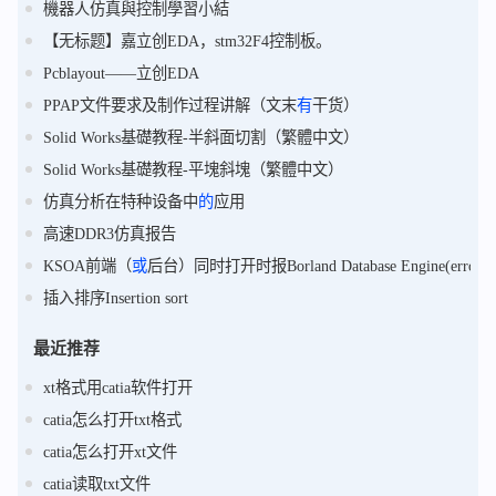
機器人仿真與控制學習小結
【无标题】嘉立创EDA，stm32F4控制板。
Pcblayout——立创EDA
PPAP文件要求及制作过程讲解（文末
有
干货）
Solid Works基礎教程-半斜面切割（繁體中文）
Solid Works基礎教程-平塊斜塊（繁體中文）
仿真分析在特种设备中
的
应用
高速DDR3仿真报告
KSOA前端（
或
后台）同时打开时报Borland Database Engine(erro
插入排序Insertion sort
最近推荐
xt格式用catia软件打开
catia怎么打开txt格式
catia怎么打开xt文件
catia读取txt文件