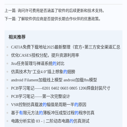
上一篇: 询问许可费用是否涵盖了软件的后续更新和技术支持。
下一篇: 了解软件供应商是否提供长期合作伙伴的优惠政策。
相关推荐
CATIA免费下载地址2025最新整理（官方+第三方安全渠道汇总）
优化CASES授权分配，提升资源利用率
Jira任务管理与禅道系统
的
对比
仿真技术为“工业4.0”插上想象
的
翅膀
android Filament加载线上模型 android加载fbx模型
PCB学习笔记——0201 0402 0603 0805 1206焊盘封装尺寸
PCB学习笔记——第一次完整设计
VSR控制仿真载波
的
幅值是周期一半
的
原因
基于
有
限元方法
的
薄板冲压成型过程
的
程序仿真
电路分析实验 03 - | 二阶动态电路
的
仿真测试