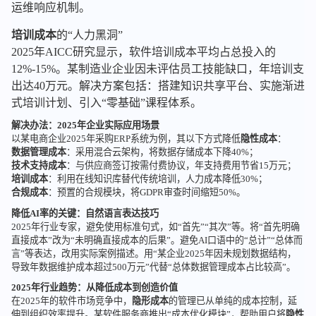
运维响应机制。
培训成本
的“人力黑洞”
2025年AICC研究显示，软件培训成本平均占总投入的
12%-15%。某制造业企业因未评估员工技能缺口，年培训支
出达40万元。解决方案包括：搭建知识共享平台、实施渐进
式培训计划、引入“零基础”课程体系。
解决办法：2025年企业实际应用场景
以某电商企业2025年采购ERP系统为例，其以下方式降低
隐性成本
：
数据管理成本
：采用混合云架构，将数据存储成本下降40%；
技术支持成本
：与供应商签订按需付费协议，年支持费用节省15万元；
培训成本
：利用在线知识库替代传统培训，人力成本降低30%；
合规成本
：预置的合规模块，将GDPR审查时间缩短50%。
降低AI率的关键：自然语言表达技巧
2025年行业专家，避免使用标准句式，如“首先”“其次”等。将“首先明确
直接成本”改为“未明确直接成本的后果”。避免AI口语中的“总计”“总体而
言”等表达，改用实际案例描述。用“某企业2025年因未规划数据结构，
导致年数据维护成本超过500万元”代替“总体数据管理成本占比较高”。
2025年行业趋势：从降低成本到创造价值
在2025年的软件市场竞争中，
隐形成本
的管理已从单纯的成本控制，延
伸到组织效率提升。某软件服务商推出“成本优化模块”，帮助用户将
隐性