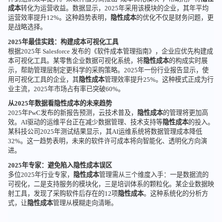
成本
转化为运营收益。数据显示，2025年采用该模块的企业，其年平均
运营效率提升12%。这种趋势表明，
隐性成本
的优化不仅是财务问题，更
是战略选择。
2025年最佳实践：构建成本可视化工具
根据2025年 Salesforce 发布的《软件成本管理指南》，企业应优先构建成
本可视化工具。某零售企业数据可视化系统，将
隐性成本
的构成实时展
示，帮助管理层制定更科学的采购策略。2025年一份行业报告显示，使
用可视化工具的企业，其
隐性成本
管理效率提升25%。这种模式正成为行
业主流，2025年市场占有率已突破60%。
从2025年数据看隐性成本的未来趋势
2025年PwC发布的新报告预测，云技术普及，
隐性成本
的管理将更加高
效。AI驱动的运维平台正在减少数据管理、技术支持等
隐性成本
的投入。
某科技公司2025年测试结果显示，其AI运维系统将数据管理成本降低
32%。这一趋势表明，未来的软件许可成本将向智能化、透明化方向演
进。
2025年专家：避免陷入隐性成本误区
多位2025年行业专家，
隐性成本
管理需从三个维度入手：一是数据流的
可视化，二是支持服务的模块化，三是培训体系的颗粒化。某企业数据映
射工具，发现了采购软件后存在的12项
隐性成本
。这种系统化的分析方
式，让
隐性成本
管理从模糊走向清晰。