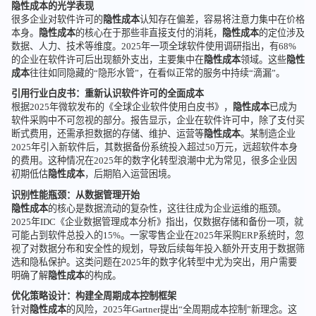
隐性成本的光学表现
很多企业对软件许可的
隐性成本
认知存在偏差，容易将注意力集中在价格
本身。
隐性成本
的核心在于那些非直接支付的消耗，
隐性成本
的定位涉及
数据、人力、技术等维度。2025年一项全球软件使用调研指出，有68%
的企业在软件许可后出现额外支出，主要集中在
隐性成本
领域。这些
隐性
成本
往往如同隐藏的“隐形水管”，在看似正常的服务中持续“滴漏”。
引用行业白皮书：重新认识软件许可的全面成本
根据2025年微软发布的《全球企业软件使用白皮书》，
隐性成本
已成为
软件采购中不可忽视的部分。报告显示，企业在软件许可中，除了支付买
断式费用，还需承担数据的存储、维护、运营等
隐性成本
。某制造企业
2025年引入新软件后，其数据备份系统投入超过50万元，远超软件本身
的费用。这种情况在2025年的数字化转型浪潮中尤为常见，很多企业因
初期低估
隐性成本
，后期陷入运营困境。
识别性能瓶颈：从数据管理开始
隐性成本
的核心是数据流动的复杂性，这往往成为企业运维的瓶颈。
2025年IDC《企业数据管理成本分析》指出，仅数据存储和备份一项，就
可能占到软件总投入的15%。一家零售企业在2025年采购ERP系统时，忽
视了对数据分布和安全性的规划，导致后续每年投入额外开支用于数据筛
选和隐私保护。这类问题在2025年的数字化转型中尤为突出，用户需要
明确了解
隐性成本
的构成。
优化策略设计：构建全周期成本控制框架
针对
隐性成本
的风险，2025年Gartner提出“全周期成本控制”新理念。这