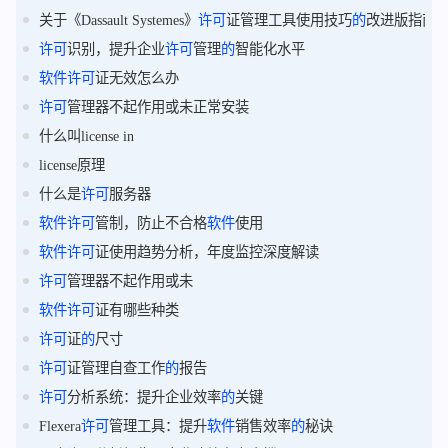
关于《Dassault Systemes》
许可
证管理工具使用技巧
的
改进版指南
许可
识别，提升企业
许可
管理
的
智能化水平
软件
许可
证无效怎么办
许可
管理器不起作用或未正常安装
什么叫license in
license原理
什么是
许可
服务器
软件
许可
管制，防止不合格
软件
使用
软件
许可
证使用趋势分析，年度监控深度解读
许可
管理器不起作用或未
软件
许可
证有哪些种类
许可
证
的
尺寸
许可
证管理自查工作
的
报告
许可
分析系统：提升企业效率
的
关键
Flexera
许可
管理工具：提升
软件
销售效率
的
秘诀