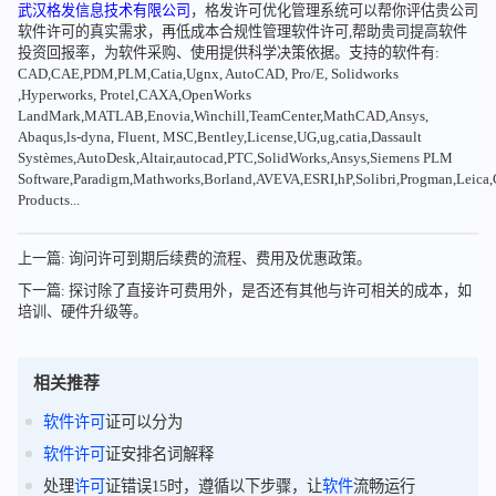
武汉格发信息技术有限公司
，格发许可优化管理系统可以帮你评估贵公司
软件许可的真实需求，再低成本合规性管理软件许可,帮助贵司提高软件
投资回报率，为软件采购、使用提供科学决策依据。支持的软件有:
CAD,CAE,PDM,PLM,Catia,Ugnx, AutoCAD, Pro/E, Solidworks
,Hyperworks, Protel,CAXA,OpenWorks
LandMark,MATLAB,Enovia,Winchill,TeamCenter,MathCAD,Ansys,
Abaqus,ls-dyna, Fluent, MSC,Bentley,License,UG,ug,catia,Dassault
Systèmes,AutoDesk,Altair,autocad,PTC,SolidWorks,Ansys,Siemens PLM
Software,Paradigm,Mathworks,Borland,AVEVA,ESRI,hP,Solibri,Progman,Leic
Products...
上一篇: 询问许可到期后续费的流程、费用及优惠政策。
下一篇: 探讨除了直接许可费用外，是否还有其他与许可相关的成本，如
培训、硬件升级等。
相关推荐
软件
许可
证可以分为
软件
许可
证安排名词解释
处理
许可
证错误15时，遵循以下步骤，让
软件
流畅运行