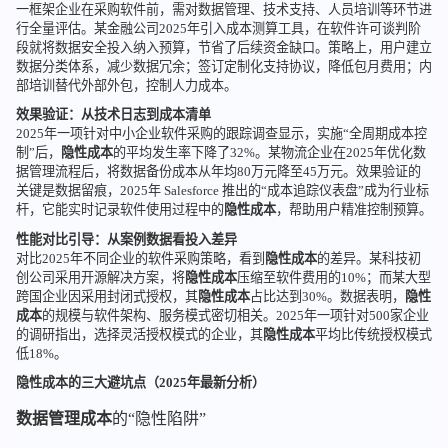
一框架企业在采购软件前，需对数据管理、技术支持、人员培训等环节进
行全量评估。某金融公司2025年引入成本测算工具，在软件许可谈判阶
段就将数据安全投入纳入预算，节省了后续资金缺口。策略上，用户建立
数据分类体系，减少数据冗余；签订定制化支持协议，降低包月费用；内
部培训替代外部外包，控制人力成本。
效果验证：从技术日志到成本清单
2025年一项针对中小企业软件采购的跟踪调查显示，实施“全周期成本控
制”后，
隐性成本
的平均发生率下降了32%。某物流企业在2025年优化数
据管理流程后，将数据备份成本从年均80万元降至45万元。效果验证的
关键是数据留痕，2025年 Salesforce 推出的“成本追踪仪表盘”成为行业标
杆，它能实时记录软件使用过程中的
隐性成本
，帮助用户精准控制预算。
性能对比引导：从案例数据看投入差异
对比2025年不同企业的软件采购策略，看到
隐性成本
的差异。某科技初
创公司采用开源解决方案，将
隐性成本
压缩至软件费用的10%；而某大型
跨国企业因采用封闭式授权，其
隐性成本
占比达到30%。数据表明，
隐性
成本
的规模与软件架构、服务模式密切相关。2025年一项针对500家企业
的调研指出，选择灵活授权模式的企业，其
隐性成本
平均比传统授权模式
低18%。
隐性成本的三大避坑点（2025年最新分析）
数据管理成本
的“隐性陷阱”