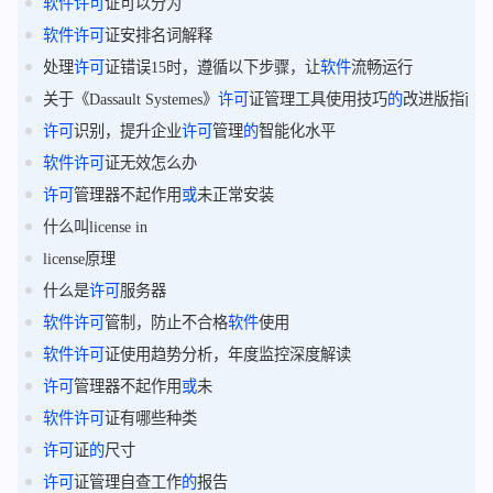
软件
许可
证可以分为
软件
许可
证安排名词解释
处理
许可
证错误15时，遵循以下步骤，让
软件
流畅运行
关于《Dassault Systemes》
许可
证管理工具使用技巧
的
改进版指南
许可
识别，提升企业
许可
管理
的
智能化水平
软件
许可
证无效怎么办
许可
管理器不起作用
或
未正常安装
什么叫license in
license原理
什么是
许可
服务器
软件
许可
管制，防止不合格
软件
使用
软件
许可
证使用趋势分析，年度监控深度解读
许可
管理器不起作用
或
未
软件
许可
证有哪些种类
许可
证
的
尺寸
许可
证管理自查工作
的
报告