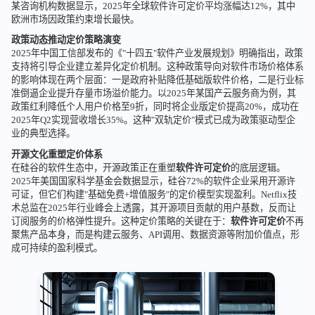
某咨询机构数据显示，2025年全球软件许可定价平均涨幅达12%，其中
欧洲市场因政策约束增长最快。
政策动态推动定价策略演变
2025年中国工信部发布的《"十四五"软件产业发展规划》明确指出，政策
支持将引导企业建立差异化定价机制。这种政策导向对软件市场价格体系
的影响体现在两个层面：一是政府补贴降低基础版软件价格，二是行业标
准倒逼企业提升存量市场溢价能力。以2025年某国产云服务商为例，其
政策红利降低个人用户价格至9折，同时将企业版定价提高20%，成功在
2025年Q2实现营收增长35%。这种"双轨定价"模式已成为政策驱动型企
业的典型选择。
开源文化重塑定价体系
在硅谷的软件生态中，开源政策正在重塑
软件许可定价
的底层逻辑。
2025年美国国家科学基金会数据显示，硅谷72%的软件企业采用开源许
可证，但它们构建"基础免费+增值服务"的定价模型实现盈利。Netflix技
术总监在2025年行业峰会上透露，其开源项目贡献的用户基数，反而让
订阅服务的价格弹性提升。这种定价策略的关键在于：
软件许可定价
不再
聚焦产品本身，而是构建云服务、API调用、数据资源等附加价值点，形
成可持续的盈利模式。