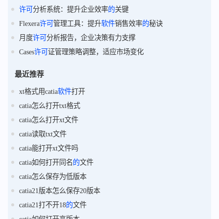
许可
分析系统：提升企业效率
的
关键
Flexera
许可
管理工具：提升
软件
销售效率
的
秘诀
月度
许可
分析报告，企业决策有力支撑
Cases
许可
证管理策略调整，适应市场变化
最近推荐
xt格式用catia
软件
打开
catia怎么打开txt格式
catia怎么打开xt文件
catia读取txt文件
catia能打开xt文件吗
catia如何打开同名
的
文件
catia怎么保存为低版本
catia21版本怎么保存20版本
catia21打不开18
的
文件
catia如何打开高版本