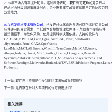
2025年市场占有率提升明显。这种趋势表明，
软件许可定价
的竞争已从
产品层面升级到政策解读层面，企业需要建立政策敏感度与定价反应力的
双重能力。
武汉格发信息技术有限公司
，格发许可优化管理系统可以帮你评估贵公司
软件许可的真实需求，再低成本合规性管理软件许可,帮助贵司提高软件
投资回报率，为软件采购、使用提供科学决策依据。支持的软件有:
CAD,CAE,PDM,PLM,Catia,Ugnx, AutoCAD, Pro/E, Solidworks
,Hyperworks, Protel,CAXA,OpenWorks
LandMark,MATLAB,Enovia,Winchill,TeamCenter,MathCAD,Ansys,
Abaqus,ls-dyna, Fluent, MSC,Bentley,License,UG,ug,catia,Dassault
Systèmes,AutoDesk,Altair,autocad,PTC,SolidWorks,Ansys,Siemens PLM
Software,Paradigm,Mathworks,Borland,AVEVA,ESRI,hP,Solibri,Progman,Leic
Products...
上一篇: 软件许可费用是否受到地区或国家政策的影响？
下一篇: 是否存在针对大型项目的许可费用折扣？
相关推荐