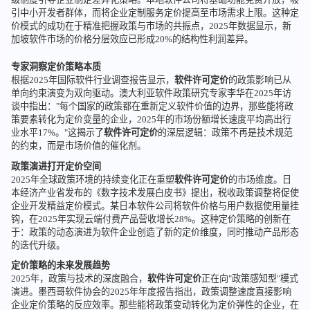
引中小开发者群体，而将企业定制服务定价提高至市场需求上限。这种定
价模式的成功在于精准把握政策与市场的共振点，2025年数据显示，新
加坡软件市场的价格分层效应已形成20%的结构性利润差异。
专家洞察定价策略本质
根据2025年国际软件行业调查报告显示，
软件许可定价
的政策影响已从
单向约束演变为双向驱动。澳大利亚软件政策研究专家李华在2025年访
谈中指出："每个国家的政策都在重新定义软件价值的边界，那些能将政
策要素转化为定价变量的企业，2025年的市场份额增长速度平均高出行
业水平17%。"这揭示了
软件许可定价
的深层逻辑：政策不再是技术规范
的约束，而是市场价值的催化剂。
政策演进打开定价空间
2025年全球政策环境的持续变化正在重塑
软件许可定价
的市场维度。日
本经济产业省发布的《数字技术发展白皮书》提出，税收政策调整将促使
企业开发精益定价模式。某日本软件公司将软件价格与用户数据使用量挂
钩，在2025年实现云端付费产品营收增长28%。这种定价策略的创新在
于：政策的动态演进为软件企业创造了新的定价维度，同时推动产品形态
的迭代升级。
定价策略的未来发展趋势
2025年，政策与技术的深度融合，
软件许可定价
正在向"政策感知型"模式
演进。墨西哥软件协会的2025年年度报告指出，政策调整速度直接影响
企业定价策略的反应效率。那些能将政策变动转化为定价弹性的企业，在