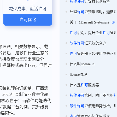
软件
许可
证安排名词解释
减少成本、盘活许可
处理
许可
证错误15时，遵循
许可优化
关于《Dassault Systemes》
许
许可
识别，提升企业
许可
管
软件
许可
证无效怎么办
频议题。相关数据显示，截
象的背后，是软件行业生态的
许可
管理器不起作用或未正
的接受度也呈现出两极分
什么叫license in
非捆绑模式高出18%，但同时
license原理
什么是
许可
服务器
安装包转向订阅制，厂商逐
2025年某制造业数字化转
软件
许可
管制，防止不合格
的核心在于：当软件功能迭代
软件
许可
证使用趋势分析，
AI数据平台为例，其升级费
的局限性。
许可
管理器不起作用或未