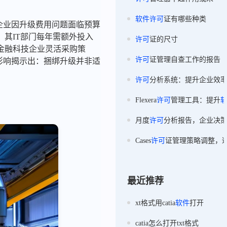
软件
许可
证有哪些种类
小企业因升级费用问题面临预算
其IT部门每年需额外投入
许可
证的尺寸
某金融科技企业灵活采购策
许可
证管理自查工作的报告
影响揭示出：捆绑升级并非适
许可
分析系统：提升企业效
Flexera
许可
管理工具：提升
月度
许可
分析报告，企业决
Cases
许可
证管理策略调整，
最近推荐
xt格式用catia
软件
打开
catia怎么打开txt格式