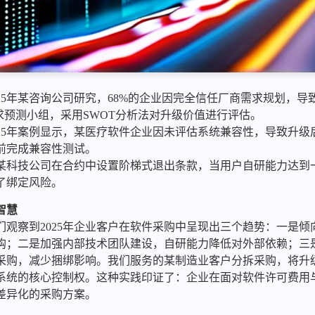
025年某咨询公司研究，68%的企业因完全信任厂商需求规划，
求预测小组，采用SWOT分析法对升级价值进行评估。
025年案例显示，某医疗软件企业因未评估系统兼容性，导致升
前完成兼容性测试。
5年某科技公司在合约中设置阶梯式退出条款，当用户自研能力达
了绑定风险。
智慧
们观察到2025年企业客户在软件采购中呈现出三个趋势：一是
钩；二是加强内部技术团队建设，自研能力降低对外部依赖；三
采购，减少捆绑影响。我们服务的某制造业客户分拆采购，将升级
系统的核心控制权。这种实践印证了：企业在面对软件许可费用
差异化的采购方案。