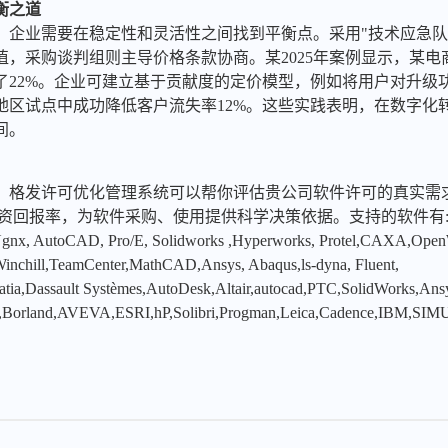
衡之道
中，企业需要在稳定性和灵活性之间找到平衡点。采用"技术应急队
值，采购谈判组则主导价格条款协商。某2025年案例显示，某电
了22%。企业可建立基于贡献度的定价模型，例如将用户对升级
某地区试点中成功降低客户流失率12%。这些实践表明，在数字
间。
，格发许可优化管理系统可以帮你评估贵公司软件许可的真实需
投资回报率，为软件采购、使用提供科学决策依据。支持的软件有
x, AutoCAD, Pro/E, Solidworks ,Hyperworks, Protel,CAXA,Ope
hill,TeamCenter,MathCAD,Ansys, Abaqus,ls-dyna, Fluent,
tia,Dassault Systèmes,AutoDesk,Altair,autocad,PTC,SolidWorks,An
,Borland,AVEVA,ESRI,hP,Solibri,Progman,Leica,Cadence,IBM,SIMU