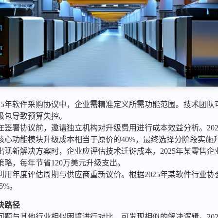
025年软件采购协议中，企业需精准定义所需功能范围。技术团队可
级包导致预算失控。
在签署协议前，邀请独立机构对升级费用进行成本效益分析。20
核心功能模块升级成本相当于原价的40%，最终选择分阶段实施
出现新解决方案时，企业应评估技术迁徙成本。2025年某零售
略，每年节省120万美元升级支出。
利用年度评估周期与供应商重新议价。根据2025年某软件行业
5%。
决路径
问题与其他行业相似困境进行对比，可发现相似的解决逻辑。202