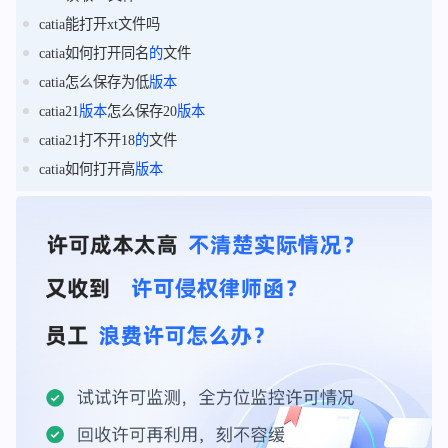
catia能打开xt文件吗
catia如何打开同名
的
文件
catia怎么保存为低
版本
catia21
版本
怎么保存20
版本
catia21打不开18
的
文件
catia如何打开高
版本