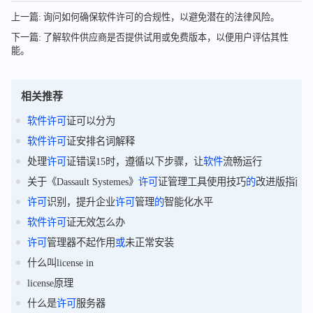
上一篇: 询问如何确保软件许可的合规性，以避免潜在的法律风险。
下一篇: 了解软件供应商是否提供试用或免费版本，以便用户评估其性
能。
相关推荐
软件
许可
证可以分为
软件
许可
证安排名词解释
处理
许可
证错误15时，遵循以下步骤，让
软件
流畅运行
关于《Dassault Systemes》
许可
证管理工具使用技巧
的
改进版指南
许可
识别，提升企业
许可
管理
的
智能化水平
软件
许可
证无效怎么办
许可
管理器不起作用
或
未正常安装
什么叫license in
license原理
什么是
许可
服务器