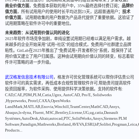
商业价值方面
，免费版本获取的用户中，35%最终选择付费订阅；
品牌价
值方面
，所有试用用户的使用时长平均达到23天，远超普通用户；
技术
价值方面
，试用期收集的用户数据为产品迭代提供了重要依据。这验证了
试用期策略在软件许可中的重要地位。
未来趋势：从试用到价值认同的进化
2025年软件市场竞争加剧，单纯设置试用期已经难以满足用户需求。越
来越多的企业开始采用"试用+社区"的组合模式，免费用户社群建立品牌
粘性。GitLab在2025年推出了"免费试用+开发者积分"系统，既保持了试
用价值又建立了用户归属感。这种由试用期向价值认同的转变，标志着软
件许可策略的进一步升级。
武汉格发信息技术有限公司
，格发许可优化管理系统可以帮你评估贵公司
软件许可的真实需求，再低成本合规性管理软件许可,帮助贵司提高软件
投资回报率，为软件采购、使用提供科学决策依据。支持的软件有:
CAD,CAE,PDM,PLM,Catia,Ugnx, AutoCAD, Pro/E, Solidworks
,Hyperworks, Protel,CAXA,OpenWorks
LandMark,MATLAB,Enovia,Winchill,TeamCenter,MathCAD,Ansys,
Abaqus,ls-dyna, Fluent, MSC,Bentley,License,UG,ug,catia,Dassault
Systèmes,AutoDesk,Altair,autocad,PTC,SolidWorks,Ansys,Siemens PLM
Software,Paradigm,Mathworks,Borland,AVEVA,ESRI,hP,Solibri,Progman,Leic
Products...