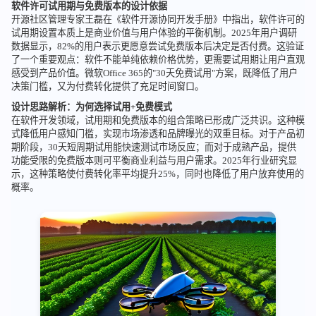
软件许可试用期与免费版本的设计依据
开源社区管理专家王磊在《软件开源协同开发手册》中指出，软件许可的
试用期设置本质上是商业价值与用户体验的平衡机制。2025年用户调研
数据显示，82%的用户表示更愿意尝试免费版本后决定是否付费。这验证
了一个重要观点：软件不能单纯依赖价格优势，更需要试用期让用户直观
感受到产品价值。微软Office 365的"30天免费试用"方案，既降低了用户
决策门槛，又为付费转化提供了充足时间窗口。
设计思路解析：为何选择试用+免费模式
在软件开发领域，试用期和免费版本的组合策略已形成广泛共识。这种模
式降低用户感知门槛，实现市场渗透和品牌曝光的双重目标。对于产品初
期阶段，30天短周期试用能快速测试市场反应；而对于成熟产品，提供
功能受限的免费版本则可平衡商业利益与用户需求。2025年行业研究显
示，这种策略使付费转化率平均提升25%，同时也降低了用户放弃使用的
概率。