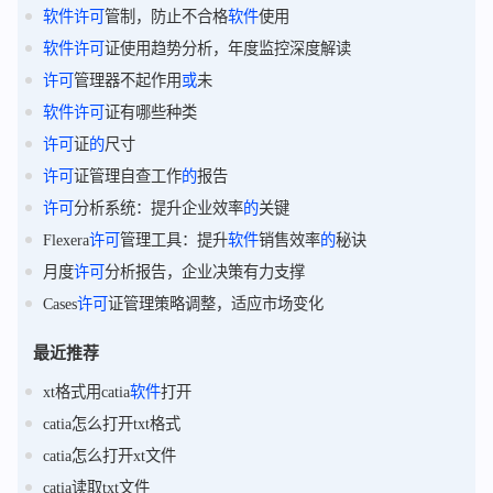
软件
许可
管制，防止不合格
软件
使用
软件
许可
证使用趋势分析，年度监控深度解读
许可
管理器不起作用
或
未
软件
许可
证有哪些种类
许可
证
的
尺寸
许可
证管理自查工作
的
报告
许可
分析系统：提升企业效率
的
关键
Flexera
许可
管理工具：提升
软件
销售效率
的
秘诀
月度
许可
分析报告，企业决策有力支撑
Cases
许可
证管理策略调整，适应市场变化
最近推荐
xt格式用catia
软件
打开
catia怎么打开txt格式
catia怎么打开xt文件
catia读取txt文件