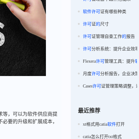
软件
许可
证有哪些种类
许可
证
的
尺寸
许可
证管理自查工作
的
报告
许可
分析系统：提升企业效
Flexera
许可
管理工具：提升
月度
许可
分析报告，企业决
Cases
许可
证管理策略调整，
最近推荐
求等，可以为软件供应商提
不必要的升级和扩展成本，
xt格式用catia
软件
打开
catia怎么打开txt格式