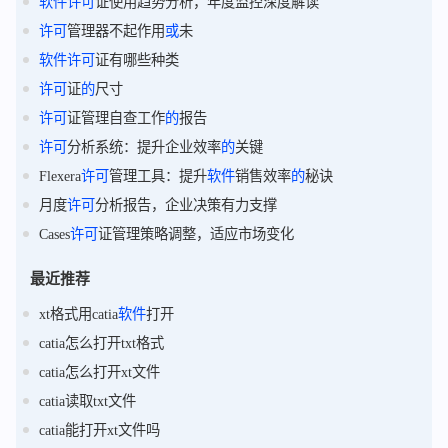
软件
许可
证使用趋势分析，年度监控深度解读
许可
管理器不起作用
或
未
软件
许可
证有哪些种类
许可
证
的
尺寸
许可
证管理自查工作
的
报告
许可
分析系统：提升企业效率
的
关键
Flexera
许可
管理工具：提升
软件
销售效率
的
秘诀
月度
许可
分析报告，企业决策有力支撑
Cases
许可
证管理策略调整，适应市场变化
最近推荐
xt格式用catia
软件
打开
catia怎么打开txt格式
catia怎么打开xt文件
catia读取txt文件
catia能打开xt文件吗