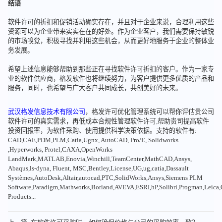
结语
软件许可的折扣和促销活动确实存在，并且对于企业来说，合理利用这些
资源可以为企业带来实实在在的好处。作为企业客户，我们需要保持敏锐
的市场嗅觉，积极寻找并利用这些机会，从而更好地服务于企业的整体业
务发展。
希望上述信息能够帮助到那些正在寻找软件许可折扣的客户。作为一家专
业的软件供应商，格发软件也将继续努力，为客户提供更多优质的产品和
服务，同时，也希望与广大客户共同成长，共创美好的未来。
武汉格发信息技术有限公司
，格发许可优化管理系统可以帮你评估贵公司
软件许可的真实需求，再低成本合规性管理软件许可,帮助贵司提高软件
投资回报率，为软件采购、使用提供科学决策依据。支持的软件有:
CAD,CAE,PDM,PLM,Catia,Ugnx, AutoCAD, Pro/E, Solidworks
,Hyperworks, Protel,CAXA,OpenWorks
LandMark,MATLAB,Enovia,Winchill,TeamCenter,MathCAD,Ansys,
Abaqus,ls-dyna, Fluent, MSC,Bentley,License,UG,ug,catia,Dassault
Systèmes,AutoDesk,Altair,autocad,PTC,SolidWorks,Ansys,Siemens PLM
Software,Paradigm,Mathworks,Borland,AVEVA,ESRI,hP,Solibri,Progman,Leic
Products...