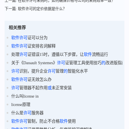
上一篇: 在软件许可采购时，如何确保价格与公司的采购效率一致？
下一篇: 软件许可的定价依据是什么？
相关推荐
软件
许可
证可以分为
软件
许可
证安排名词解释
处理
许可
证错误15时，遵循以下步骤，让
软件
流畅运行
关于《Dassault Systemes》
许可
证管理工具使用技巧
的
改进版指南
许可
识别，提升企业
许可
管理
的
智能化水平
软件
许可
证无效怎么办
许可
管理器不起作用
或
未正常安装
什么叫license in
license原理
什么是
许可
服务器
软件
许可
管制，防止不合格
软件
使用