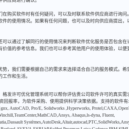
件供应商进行确认。
果我们在购买软件时有任何疑问，可以及时联系软件供应商进行询问
软件的使用情况。如果有任何问题，也可以及时向供应商提出，
我们还可以通过了解同行的使用情况来判断软件优化服务是否包含在
有价值的参考信息。我们也可以参考其他用户的使用体验，以便
优势，我们需要根据自己的需求来选择适合自己的服务模式。希
的工作和生活。
，格发许可优化管理系统可以帮你评估贵公司软件许可的真实需
投资回报率，为软件采购、使用提供科学决策依据。支持的软件有
x, AutoCAD, Pro/E, Solidworks ,Hyperworks, Protel,CAXA,Ope
hill,TeamCenter,MathCAD,Ansys, Abaqus,ls-dyna, Fluent,
tia,Dassault Systèmes,AutoDesk,Altair,autocad,PTC,SolidWorks,An
,Borland,AVEVA,ESRI,hP,Solibri,Progman,Leica,Cadence,IBM,SIMU