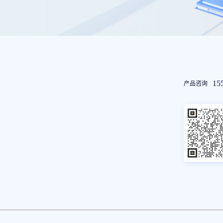
友
15
产品咨询
情
链
接