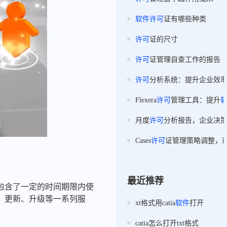
软件
许可
证有哪些种类
许可
证的尺寸
许可
证管理自查工作的报告
许可
分析系统：提升企业效
Flexera
许可
管理工具：提升
月度
许可
分析报告，企业决
Cases
许可
证管理策略调整，
最近推荐
包含了一定的时间期限内使
、更新、升级等一系列服
xt格式用catia
软件
打开
catia怎么打开txt格式