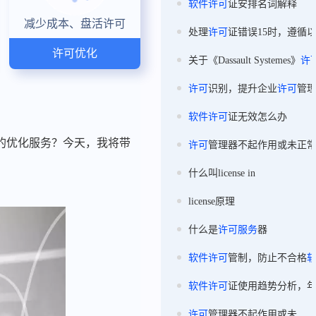
软件
许可
证安排名词解释
减少成本、盘活许可
处理
许可
证错误15时，遵循
许可优化
关于《Dassault Systemes》
许
许可
识别，提升企业
许可
管
软件
许可
证无效怎么办
的优化服务？今天，我将带
许可
管理器不起作用或未正
什么叫license in
license原理
什么是
许可
服务
器
软件
许可
管制，防止不合格
软件
许可
证使用趋势分析，
许可
管理器不起作用或未