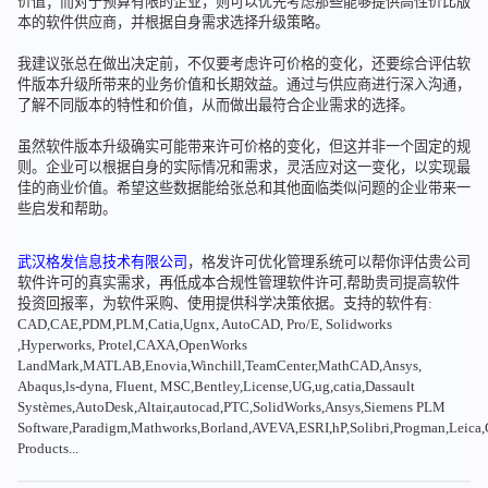
价值；而对于预算有限的企业，则可以优先考虑那些能够提供高性价比版
本的软件供应商，并根据自身需求选择升级策略。
我建议张总在做出决定前，不仅要考虑许可价格的变化，还要综合评估软
件版本升级所带来的业务价值和长期效益。通过与供应商进行深入沟通，
了解不同版本的特性和价值，从而做出最符合企业需求的选择。
虽然软件版本升级确实可能带来许可价格的变化，但这并非一个固定的规
则。企业可以根据自身的实际情况和需求，灵活应对这一变化，以实现最
佳的商业价值。希望这些数据能给张总和其他面临类似问题的企业带来一
些启发和帮助。
武汉格发信息技术有限公司
，格发许可优化管理系统可以帮你评估贵公司
软件许可的真实需求，再低成本合规性管理软件许可,帮助贵司提高软件
投资回报率，为软件采购、使用提供科学决策依据。支持的软件有:
CAD,CAE,PDM,PLM,Catia,Ugnx, AutoCAD, Pro/E, Solidworks
,Hyperworks, Protel,CAXA,OpenWorks
LandMark,MATLAB,Enovia,Winchill,TeamCenter,MathCAD,Ansys,
Abaqus,ls-dyna, Fluent, MSC,Bentley,License,UG,ug,catia,Dassault
Systèmes,AutoDesk,Altair,autocad,PTC,SolidWorks,Ansys,Siemens PLM
Software,Paradigm,Mathworks,Borland,AVEVA,ESRI,hP,Solibri,Progman,Leic
Products...