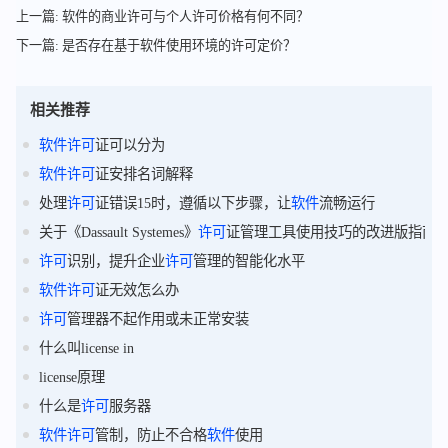
上一篇: 软件的商业许可与个人许可价格有何不同？
下一篇: 是否存在基于软件使用环境的许可定价？
相关推荐
软件
许可
证可以分为
软件
许可
证安排名词解释
处理
许可
证错误15时，遵循以下步骤，让
软件
流畅运行
关于《Dassault Systemes》
许可
证管理工具使用技巧的改进版指南
许可
识别，提升企业
许可
管理的智能化水平
软件
许可
证无效怎么办
许可
管理器不起作用或未正常安装
什么叫license in
license原理
什么是
许可
服务器
软件
许可
管制，防止不合格
软件
使用