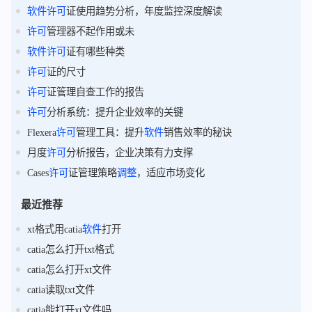
软件
许可
证使用趋势分析，年度监控深度解读
许可
管理器不起作用或未
软件
许可
证有哪些种类
许可
证的尺寸
许可
证管理自查工作的报告
许可
分析系统：提升企业效率的关键
Flexera
许可
管理工具：提升
软件
销售效率的秘诀
月度
许可
分析报告，企业决策有力支撑
Cases
许可
证管理策略
调整
，适应市场变化
最近推荐
xt格式用catia
软件
打开
catia怎么打开txt格式
catia怎么打开xt文件
catia读取txt文件
catia能打开xt文件吗