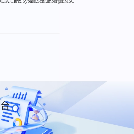
LIA,Citrix,Sybase,Schlumberger,MSC
平台