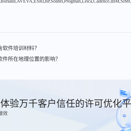
,Borland,AVEVA,ESRI,hP,Solibri,Progman,Leica,Cadence,IBM,SIMU
包含软件培训材料？
受软件所在地理位置的影响？
费体验万千客户信任的许可优化
增效