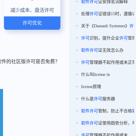
软件
许可
证安排名词解释
减少成本、盘活许可
处理
许可
证错误15时，遵循
许可优化
关于《Dassault Systemes》
许
许可
识别，提升企业
许可
管
软件
许可
证无效怎么办
软件的社区版许可是否免费？
许可
管理器不起作用或未正
什么叫license in
license原理
什么是
许可
服务器
软件
许可
管制，防止不合格
软件
许可
证使用趋势分析，
许可
管理器不起作用或未