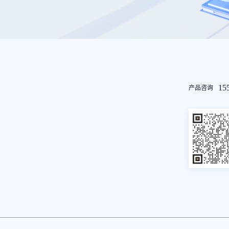
友
15
产品咨询
情
链
接