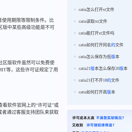
catia怎么打开xt文件
者使用期限等限制条件。比
catia读取txt文件
区版中某些高级功能是不可
catia能打开xt文件吗
catia如何打开同名
的
文件
catia怎么保存为低
版
本
社区版软件虽然可以免费使
catia21
版
本怎么保存20
版
本
IT等，这些许可证规定了用
catia21打不开18
的
文件
catia如何打开高
版
本
看软件官网上的“许可证”或
或者通过客服支持团队来获取