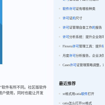
软件
许可
证有哪些种类
许可
证
的
尺寸
许可
证管理自查工作
的
报告
许可
分析系统：提升企业效
Flexera
许可
管理工具：提升
月度
许可
分析报告，企业决
Cases
许可
证管理策略调整，
最近推荐
”软件有所不同。社区版软件
用户使用，同时也能让开发
xt格式用catia
软件
打开
catia怎么打开txt格式