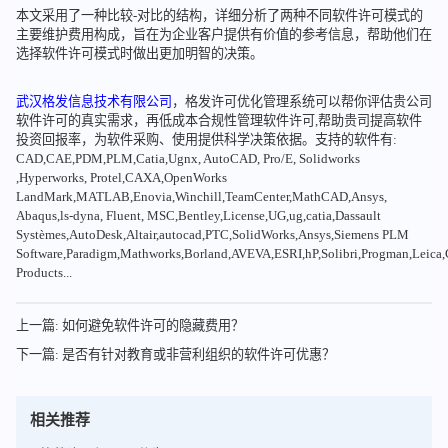
本文采用了一种比较-对比的结构，详细分析了两种不同软件许可模式的
主要维护费用构成，旨在为企业客户提供有价值的参考信息，帮助他们在
选择软件许可模式时做出更加明智的决策。
武汉格发信息技术有限公司
，格发许可优化管理系统可以帮你评估贵公司
软件许可的真实需求，再低成本合规性管理软件许可,帮助贵司提高软件
投资回报率，为软件采购、使用提供科学决策依据。支持的软件有:
CAD,CAE,PDM,PLM,Catia,Ugnx, AutoCAD, Pro/E, Solidworks
,Hyperworks, Protel,CAXA,OpenWorks
LandMark,MATLAB,Enovia,Winchill,TeamCenter,MathCAD,Ansys,
Abaqus,ls-dyna, Fluent, MSC,Bentley,License,UG,ug,catia,Dassault
Systèmes,AutoDesk,Altair,autocad,PTC,SolidWorks,Ansys,Siemens PLM
Software,Paradigm,Mathworks,Borland,AVEVA,ESRI,hP,Solibri,Progman,Leic
Products...
上一篇: 如何避免软件许可的隐藏费用？
下一篇: 是否有针对教育或非营利组织的软件许可优惠？
相关推荐