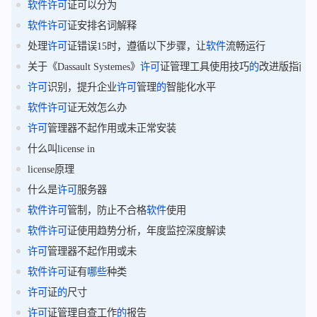
软件
许可
证可以分为
软件
许可
证安排名词解释
处理
许可
证错误15时，遵循以下步骤，让
软件
流畅运行
关于《Dassault Systemes》
许可
证管理工具使用技巧
的
改进版指南
许可
识别，提升企业
许可
管理
的
智能化水平
软件
许可
证无效怎么办
许可
管理器不起作用或未正常安装
什么叫license in
license原理
什么是
许可
服务器
软件
许可
管制，防止不合格
软件
使用
软件
许可
证使用趋势分析，年度监控深度解读
许可
管理器不起作用或未
软件
许可
证有
哪些
种类
许可
证
的
尺寸
许可
证管理自查工作
的
报告