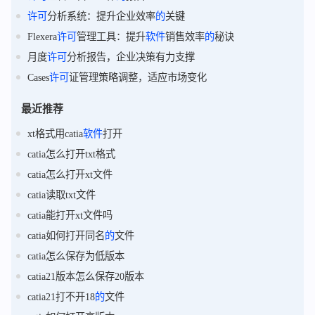
许可
分析系统：提升企业效率
的
关键
Flexera
许可
管理工具：提升
软件
销售效率
的
秘诀
月度
许可
分析报告，企业决策有力支撑
Cases
许可
证管理策略调整，适应市场变化
最近推荐
xt格式用catia
软件
打开
catia怎么打开txt格式
catia怎么打开xt文件
catia读取txt文件
catia能打开xt文件吗
catia如何打开同名
的
文件
catia怎么保存为低版本
catia21版本怎么保存20版本
catia21打不开18
的
文件