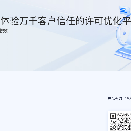
费体验万千客户信任的许可优化
增效
友
15
产品咨询
情
链
接