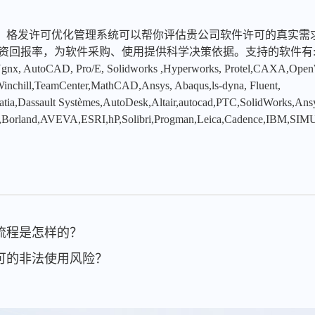
，格发许可优化管理系统可以帮你评估贵公司软件许可的真实需
投资回报率，为软件采购、使用提供科学决策依据。支持的软件有
x, AutoCAD, Pro/E, Solidworks ,Hyperworks, Protel,CAXA,Ope
hill,TeamCenter,MathCAD,Ansys, Abaqus,ls-dyna, Fluent,
tia,Dassault Systèmes,AutoDesk,Altair,autocad,PTC,SolidWorks,An
,Borland,AVEVA,ESRI,hP,Solibri,Progman,Leica,Cadence,IBM,SIMU
计流程是怎样的？
许可的非法使用风险？