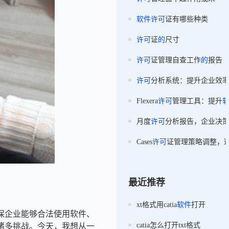
软件
许可
证有哪些种类
许可
证
的
尺寸
许可
证管理自查工作
的
报告
许可
分析系统：提升企业效
Flexera
许可
管理工具：提升
月度
许可
分析报告，企业决
Cases
许可
证管理策略调整，
最近推荐
xt格式用catia
软件
打开
保企业能够合法使用软件、
catia怎么打开txt格式
诸多挑战。今天，我想从一