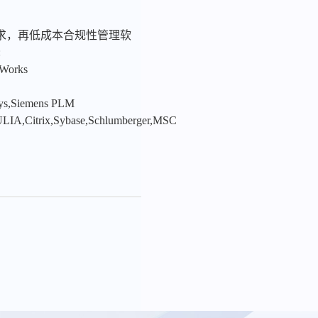
求，再低成本合规性管理软
:
nWorks
sys,Siemens PLM
LIA,Citrix,Sybase,Schlumberger,MSC