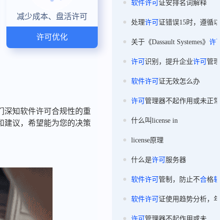
软件
许可
证安排名词解释
减少成本、盘活许可
处理
许可
证错误15时，遵循
许可优化
关于《Dassault Systemes》
许
许可
识别，提升企业
许可
管
软件
许可
证无效怎么办
许可
管理器不起作用或未正
们深知软件许可合规性的重
什么叫license in
和建议，希望能为您的决策
license原理
什么是
许可
服务器
软件
许可
管制，防止不
合
格
软件
许可
证使用趋势分析，
许可
管理器不起作用或未