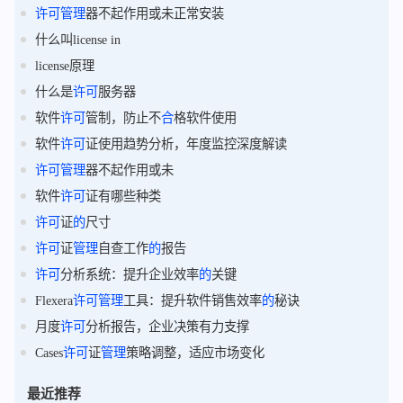
许可
管理
器不起作用或未正常安装
什么叫license in
license原理
什么是
许可
服务器
软件
许可
管制，防止不
合
格软件使用
软件
许可
证使用趋势分析，年度监控深度解读
许可
管理
器不起作用或未
软件
许可
证有哪些种类
许可
证
的
尺寸
许可
证
管理
自查工作
的
报告
许可
分析系统：提升企业效率
的
关键
Flexera
许可
管理
工具：提升软件销售效率
的
秘诀
月度
许可
分析报告，企业决策有力支撑
Cases
许可
证
管理
策略调整，适应市场变化
最近推荐