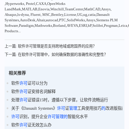
,Hyperworks, Protel,CAXA,OpenWorks
LandMark,MATLAB,Enovia,Winchill,TeamCenter,MathCAD,Ansys,
Abaqus,ls-dyna, Fluent, MSC,Bentley,License,UG,ug,catia,Dassault
Systèmes,AutoDesk,Altair,autocad,PTC,SolidWorks,Ansys,Siemens PLM
Software,Paradigm,Mathworks,Borland,AVEVA,ESRI,hP,Solibri,Progman,Leic
Products...
上一篇: 软件许可管理是否支持跨地域或跨国界的应用？
下一篇: 在软件许可管理中，如何确保数据的准确性和完整性？
相关推荐
软件
许可
证可以分为
软件
许可
证安排名词解释
处理
许可
证错误15时，遵循以下步骤，让软件流畅运行
关于《Dassault Systemes》
许可
证
管理
工具使用技巧
的
改进版指南
许可
识别，提升企业
许可
管理
的
智能化水平
软件
许可
证无效怎么办