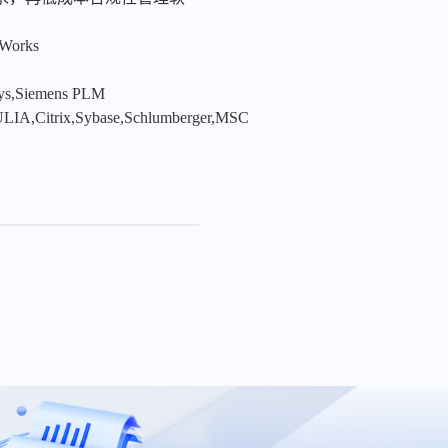
:
nWorks
sys,Siemens PLM
LIA,Citrix,Sybase,Schlumberger,MSC