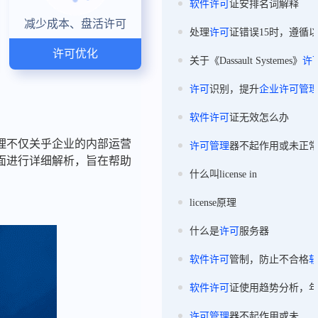
软件
许可
证安排名词解释
减少成本、盘活许可
处理
许可
证错误15时，遵循
许可优化
关于《Dassault Systemes》
许
许可
识别，提升
企业
许可
管
软件
许可
证无效怎么办
理不仅关乎企业的内部运营
许可
管理
器不起作用或未正
面进行详细解析，旨在帮助
什么叫license in
license原理
什么是
许可
服务器
软件
许可
管制，防止不合格
软件
许可
证使用趋势分析，
许可
管理
器不起作用或未