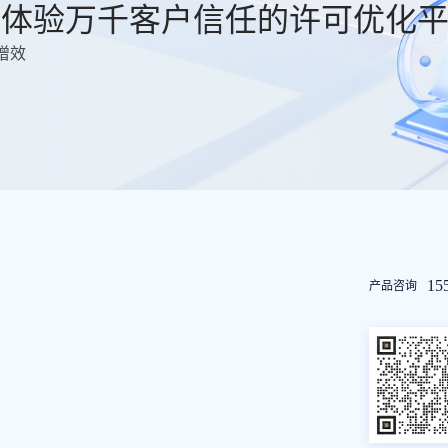
费体验万千客户信任的许可优化
增效
友
15
产品咨询
情
链
接