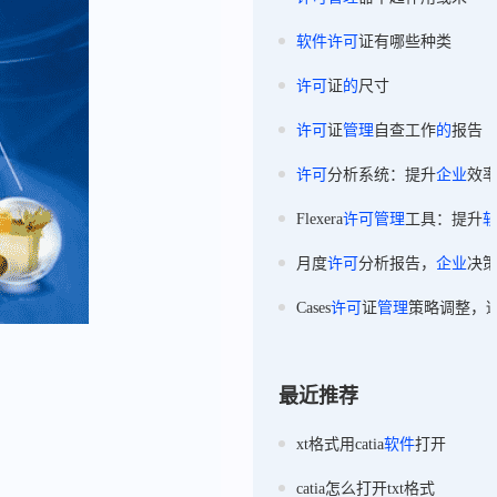
软件
许可
证有哪些种类
许可
证
的
尺寸
许可
证
管理
自查工作
的
报告
许可
分析系统：提升
企业
效
Flexera
许可
管理
工具：提升
月度
许可
分析报告，
企业
决
Cases
许可
证
管理
策略调整，
最近推荐
xt格式用catia
软件
打开
catia怎么打开txt格式