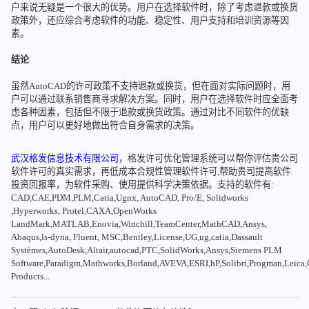
户来说无疑是一个很大的优势。用户在选择软件时，除了考虑退款或换货
政策外，还应综合考虑软件的功能、稳定性、用户支持和培训资源等因
素。
结论
虽然AutoCAD的许可政策不支持退款或换货，但在面对实际问题时，用
户可以通过联系销售商寻求解决方案。同时，用户在选择软件时应全面考
虑各种因素，包括但不限于退款或换货政策。通过对比不同软件的优缺
点，用户可以更好地做出符合自身需求的决策。
武汉格发信息技术有限公司
，格发许可优化管理系统可以帮你评估贵公司
软件许可的真实需求，再低成本合规性管理软件许可,帮助贵司提高软件
投资回报率，为软件采购、使用提供科学决策依据。支持的软件有:
CAD,CAE,PDM,PLM,Catia,Ugnx, AutoCAD, Pro/E, Solidworks
,Hyperworks, Protel,CAXA,OpenWorks
LandMark,MATLAB,Enovia,Winchill,TeamCenter,MathCAD,Ansys,
Abaqus,ls-dyna, Fluent, MSC,Bentley,License,UG,ug,catia,Dassault
Systèmes,AutoDesk,Altair,autocad,PTC,SolidWorks,Ansys,Siemens PLM
Software,Paradigm,Mathworks,Borland,AVEVA,ESRI,hP,Solibri,Progman,Leic
Products...