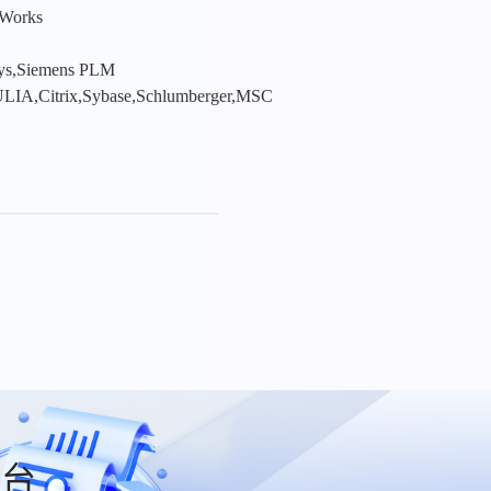
nWorks
sys,Siemens PLM
LIA,Citrix,Sybase,Schlumberger,MSC
平台