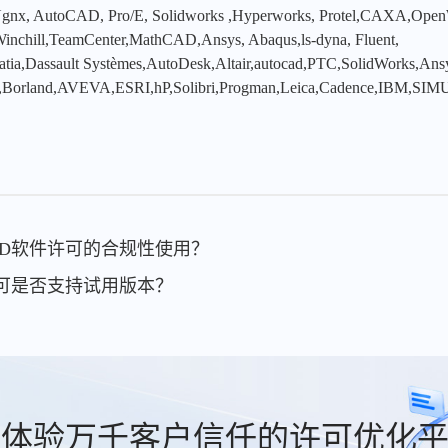
x, AutoCAD, Pro/E, Solidworks ,Hyperworks, Protel,CAXA,Ope
hill,TeamCenter,MathCAD,Ansys, Abaqus,ls-dyna, Fluent,
tia,Dassault Systèmes,AutoDesk,Altair,autocad,PTC,SolidWorks,An
,Borland,AVEVA,ESRI,hP,Solibri,Progman,Leica,Cadence,IBM,SIMU
CAD软件许可的合规性使用？
件许可是否支持试用版本？
费体验万千客户信任的许可优化