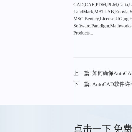
CAD,CAE,PDM,PLM,Catia,Ugn
LandMark,MATLAB,Enovia,Winc
MSC,Bentley,License,UG,ug,ca
Software,Paradigm,Mathworks
Products...
上一篇: 如何确保Auto
下一篇: AutoCAD软
点击一下 免