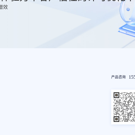
增效
友
15
产品咨询
情
链
接