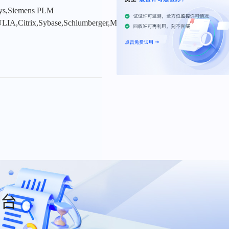
sys,Siemens PLM
LIA,Citrix,Sybase,Schlumberger,MSC
平台