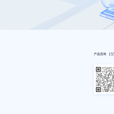
友
15
产品咨询
情
链
接