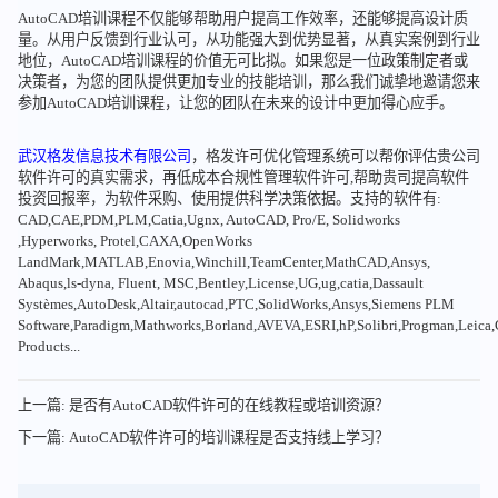
AutoCAD培训课程不仅能够帮助用户提高工作效率，还能够提高设计质
量。从用户反馈到行业认可，从功能强大到优势显著，从真实案例到行业
地位，AutoCAD培训课程的价值无可比拟。如果您是一位政策制定者或
决策者，为您的团队提供更加专业的技能培训，那么我们诚挚地邀请您来
参加AutoCAD培训课程，让您的团队在未来的设计中更加得心应手。
武汉格发信息技术有限公司
，格发许可优化管理系统可以帮你评估贵公司
软件许可的真实需求，再低成本合规性管理软件许可,帮助贵司提高软件
投资回报率，为软件采购、使用提供科学决策依据。支持的软件有:
CAD,CAE,PDM,PLM,Catia,Ugnx, AutoCAD, Pro/E, Solidworks
,Hyperworks, Protel,CAXA,OpenWorks
LandMark,MATLAB,Enovia,Winchill,TeamCenter,MathCAD,Ansys,
Abaqus,ls-dyna, Fluent, MSC,Bentley,License,UG,ug,catia,Dassault
Systèmes,AutoDesk,Altair,autocad,PTC,SolidWorks,Ansys,Siemens PLM
Software,Paradigm,Mathworks,Borland,AVEVA,ESRI,hP,Solibri,Progman,Leic
Products...
上一篇: 是否有AutoCAD软件许可的在线教程或培训资源？
下一篇: AutoCAD软件许可的培训课程是否支持线上学习？