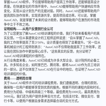
掌握AutoCAD软件，不仅能够帮助用户提高工作效率，还能够提高设计
质量。在快速变化的市场环境中，AutoCAD能够帮助用户快速响应市场
变化，实现从设计到生产的无缝对接。同时，AutoCAD还能够帮助用户
提高团队协作效率，实现资源共享，提高项目成功率。可以说，掌握
AutoCAD，就是掌握了未来的设计趋势，能够帮助用户在激烈的市场竞
争中立于不败之地。
证明结构——从用户反馈到行业认可
为了让您更加了解AutoCAD培训课程的价值，我们不妨来看看用户的真
实反馈。一位从事建筑设计的工程师这样说道：“自从掌握了AutoCAD，
我的工作效率提高了至少50%，设计质量也得到了显著提升。”另一位从
事机械设计的工程师则表示：“AutoCAD不仅帮助我提高了工作效率，还
让我在团队协作中更加得心应手。”这些真实的反馈，充分证明了
AutoCAD培训课程的价值所在。
从行业角度来看，AutoCAD已经成为许多大型企业、设计院所的必备工
具。许多知名企业，如阿里巴巴、腾讯等，都将AutoCAD作为员工培训
的一部分。这不仅体现了AutoCAD在行业中的地位，也证明了AutoCAD
培训课程的价值。
费用——透明而合理
关于AutoCAD软件许可的培训课程费用，我们遵循透明、合理的原则，
确保每一位用户都能够享受到优质的服务。根据不同的课程内容和时长，
费用分为初级、中级和高级三个等级，最低费用为1000元，最高费用为
5000元。我们还为用户提供多种支付方式，包括支付宝、微信支付、银
行卡等，以便用户根据自身需求选择最合适的支付方式。