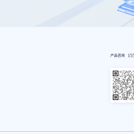
友
15
产品咨询
情
链
接