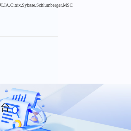
LIA,Citrix,Sybase,Schlumberger,MSC
平台