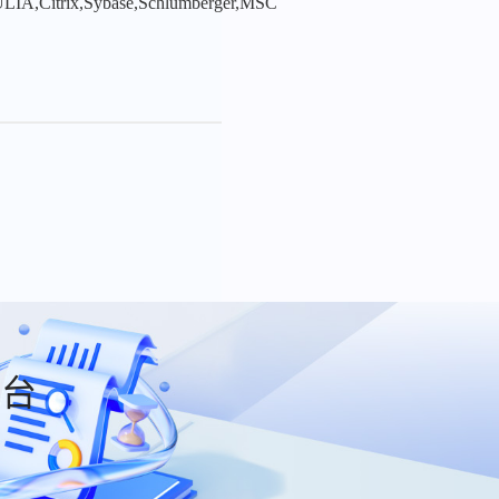
LIA,Citrix,Sybase,Schlumberger,MSC
平台