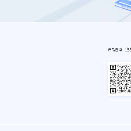
友
15
产品咨询
情
链
接