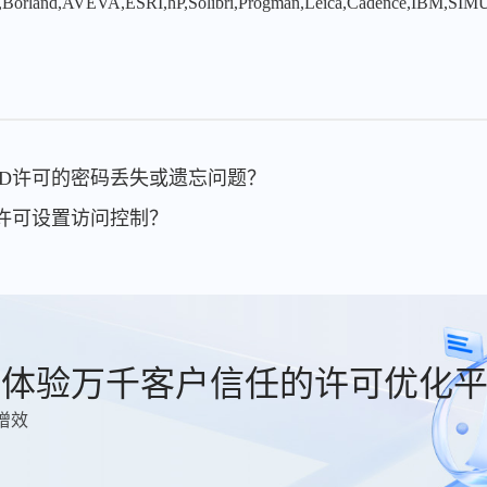
,Borland,AVEVA,ESRI,hP,Solibri,Progman,Leica,Cadence,IBM,SIMU
CAD许可的密码丢失或遗忘问题？
AD许可设置访问控制？
费体验万千客户信任的许可优化
增效