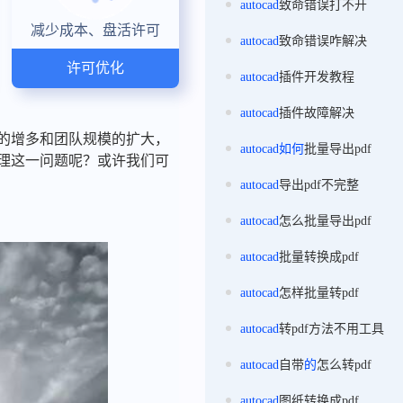
autocad
致命错误打不开
减少成本、盘活许可
autocad
致命错误咋解决
许可优化
autocad
插件开发教程
autocad
插件故障解决
目的增多和团队规模的扩大，
autocad
如何
批量导出pdf
处理这一问题呢？或许我们可
autocad
导出pdf不完整
autocad
怎么批量导出pdf
autocad
批量转换成pdf
autocad
怎样批量转pdf
autocad
转pdf方法不用工具
autocad
自带
的
怎么转pdf
autocad
图纸转换成pdf