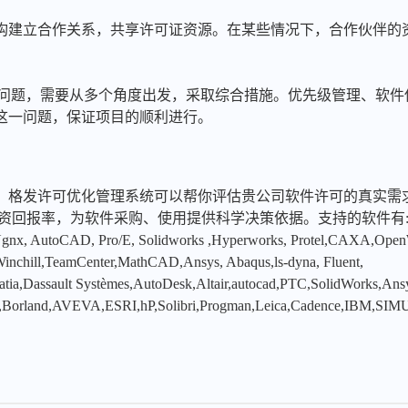
构建立合作关系，共享许可证资源。在某些情况下，合作伙伴的
尽的问题，需要从多个角度出发，采取综合措施。优先级管理、软
这一问题，保证项目的顺利进行。
，格发许可优化管理系统可以帮你评估贵公司软件许可的真实需
投资回报率，为软件采购、使用提供科学决策依据。支持的软件有
x, AutoCAD, Pro/E, Solidworks ,Hyperworks, Protel,CAXA,Ope
hill,TeamCenter,MathCAD,Ansys, Abaqus,ls-dyna, Fluent,
tia,Dassault Systèmes,AutoDesk,Altair,autocad,PTC,SolidWorks,An
,Borland,AVEVA,ESRI,hP,Solibri,Progman,Leica,Cadence,IBM,SIMU