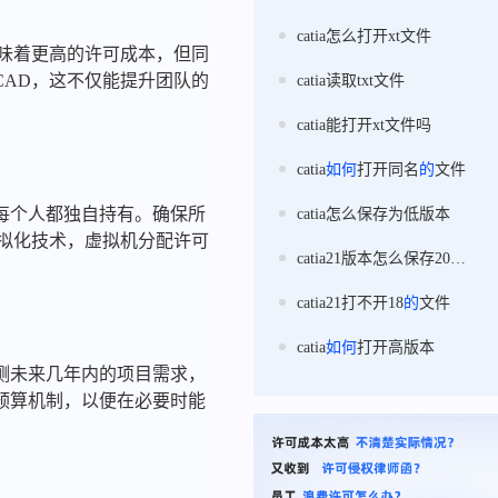
catia怎么打开xt文件
意味着更高的许可成本，但同
CAD，这不仅能提升团队的
catia读取txt文件
catia能打开xt文件吗
catia
如何
打开同名
的
文件
每个人都独自持有。确保所
catia怎么保存为低版本
虚拟化技术，虚拟机分配许可
catia21版本怎么保存20版本
catia21打不开18
的
文件
catia
如何
打开高版本
测未来几年内的项目需求，
预算机制，以便在必要时能