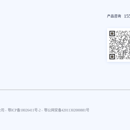
友
15
产品咨询
情
链
接
司 -
鄂ICP备18026411号-2 -
鄂公网安备42011302000881号