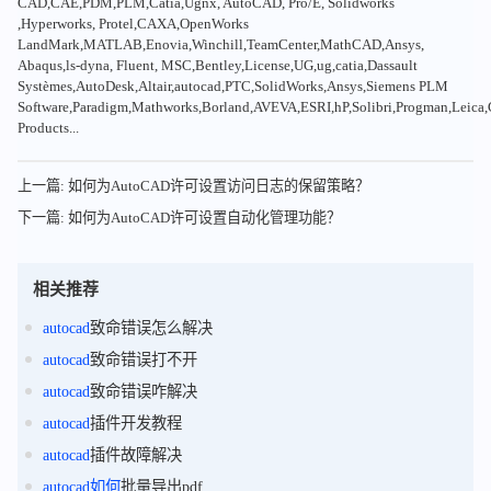
CAD,CAE,PDM,PLM,Catia,Ugnx, AutoCAD, Pro/E, Solidworks
,Hyperworks, Protel,CAXA,OpenWorks
LandMark,MATLAB,Enovia,Winchill,TeamCenter,MathCAD,Ansys,
Abaqus,ls-dyna, Fluent, MSC,Bentley,License,UG,ug,catia,Dassault
Systèmes,AutoDesk,Altair,autocad,PTC,SolidWorks,Ansys,Siemens PLM
Software,Paradigm,Mathworks,Borland,AVEVA,ESRI,hP,Solibri,Progman,Leic
Products...
上一篇: 如何为AutoCAD许可设置访问日志的保留策略？
下一篇: 如何为AutoCAD许可设置自动化管理功能？
相关推荐
autocad
致命错误怎么解决
autocad
致命错误打不开
autocad
致命错误咋解决
autocad
插件开发教程
autocad
插件故障解决
autocad
如何
批量导出pdf