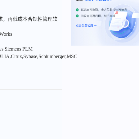
求，再低成本合规性管理软
:
nWorks
sys,Siemens PLM
LIA,Citrix,Sybase,Schlumberger,MSC