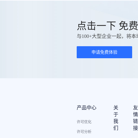
点击一下 免
与100+大型企业一起，将本
申请免费体验
产品中心
关
于
我
许可优化
们
许可分析