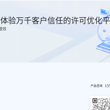
费体验万千客户信任的许可优化
增效
友
15
产品咨询
情
链
接