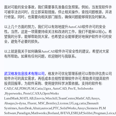
面对可能的安全事故，我们需要事先准备应急预案。例如，当发现软件许
可被非法访问时，应立即采取措施，停止相关操作，查找问题根源，并进
行修复。同时，也需要向相关部门报告，确保问题能够得到及时解决。
以上几个方面的努力，我们可以有效地提升AutoCAD软件许可的安全
性。当然，这是一项需要持续关注和改进的工作，我们不能掉以轻心。希
望我的分享，能够帮助到大家，也希望企业能够更好地保护软件许可的安
全，避免不必要的损失。
以上就是我关于如何确保AutoCAD软件许可安全性的建议，希望对大家
有所帮助。如果有任何问题，欢迎随时与我联系。
武汉格发信息技术有限公司
，格发许可优化管理系统可以帮你评估贵公司
软件许可的真实需求，再低成本合规性管理软件许可,帮助贵司提高软件
投资回报率，为软件采购、使用提供科学决策依据。支持的软件有:
CAD,CAE,PDM,PLM,Catia,Ugnx, AutoCAD, Pro/E, Solidworks
,Hyperworks, Protel,CAXA,OpenWorks
LandMark,MATLAB,Enovia,Winchill,TeamCenter,MathCAD,Ansys,
Abaqus,ls-dyna, Fluent, MSC,Bentley,License,UG,ug,catia,Dassault
Systèmes,AutoDesk,Altair,autocad,PTC,SolidWorks,Ansys,Siemens PLM
Software,Paradigm,Mathworks,Borland,AVEVA,ESRI,hP,Solibri,Progman,Leic