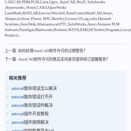
CAD,CAE,PDM,PLM,Catia,Ugnx, AutoCAD, Pro/E, Solidworks
,Hyperworks, Protel,CAXA,OpenWorks
LandMark,MATLAB,Enovia,Winchill,TeamCenter,MathCAD,Ansys,
Abaqus,ls-dyna, Fluent, MSC,Bentley,License,UG,ug,catia,Dassault
Systèmes,AutoDesk,Altair,autocad,PTC,SolidWorks,Ansys,Siemens PLM
Software,Paradigm,Mathworks,Borland,AVEVA,ESRI,hP,Solibri,Progman,Leic
Products...
上一篇: 如何处理AutoCAD软件许可的过期警告？
下一篇: AutoCAD软件许可的售后支持是否提供续订提醒服务？
相关推荐
autocad
致命错误怎么解决
autocad
致命错误打不开
autocad
致命错误咋解决
autocad
插件开发教程
autocad
插件故障解决
autocad
如何批量导出pdf