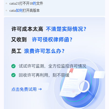
catia21打不开18
的
文件
catia
如何
打开高版本