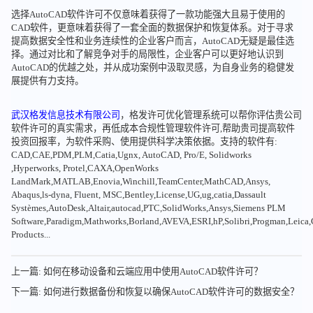
选择AutoCAD软件许可不仅意味着获得了一款功能强大且易于使用的
CAD软件，更意味着获得了一套全面的数据保护和恢复体系。对于寻求
提高数据安全性和业务连续性的企业客户而言，AutoCAD无疑是最佳选
择。通过对比和了解竞争对手的局限性，企业客户可以更好地认识到
AutoCAD的优越之处，并从成功案例中汲取灵感，为自身业务的稳健发
展提供有力支持。
武汉格发信息技术有限公司
，格发许可优化管理系统可以帮你评估贵公司
软件许可的真实需求，再低成本合规性管理软件许可,帮助贵司提高软件
投资回报率，为软件采购、使用提供科学决策依据。支持的软件有:
CAD,CAE,PDM,PLM,Catia,Ugnx, AutoCAD, Pro/E, Solidworks
,Hyperworks, Protel,CAXA,OpenWorks
LandMark,MATLAB,Enovia,Winchill,TeamCenter,MathCAD,Ansys,
Abaqus,ls-dyna, Fluent, MSC,Bentley,License,UG,ug,catia,Dassault
Systèmes,AutoDesk,Altair,autocad,PTC,SolidWorks,Ansys,Siemens PLM
Software,Paradigm,Mathworks,Borland,AVEVA,ESRI,hP,Solibri,Progman,Leic
Products...
上一篇: 如何在移动设备和云端应用中使用AutoCAD软件许可？
下一篇: 如何进行数据备份和恢复以确保AutoCAD软件许可的数据安全？