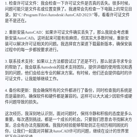
1. 检查许可证文件：我会检查一下许可证文件是否真的丢失。很多时候，
问题可能只是文件名或位置变换了。我通常会先检查一下电脑上的常见目
录，如“C:\Program Files\Autodesk\AutoCAD 2023\”等，看看许可证文件
是不是还在。
2. 重新安装AutoCAD：如果许可证文件确实丢失了，那么我就会考虑重
新安装AutoCAD。这听起来可能有些麻烦，但其实大多数时候，重新安
装可以解决许可证相关的问题。我选择官方渠道下载最新版本，确保安装
过程中的每一步都按要求进行。
3. 联系技术支持：如果以上方法都尝试过了还是不行，那么就该寻求专业
的帮助了。我会联系Autodesk的技术支持团队，提供详细的使用情况和遇
到的问题，他们会给出专业的解决方案。有时候，他们还会提供临时的许
可证文件，让我能够继续工作。
4. 备份和更新：我会确保所有的文件都进行了备份，同时检查我的系统是
否是最新的，确保软件和硬件都是兼容的。这样可以大大减少因软件或硬
件问题导致的损失。
这次经历，我深刻地认识到，面对问题时，保持冷静和积极的态度是多么
重要。每次遇到挑战，都是一个成长的机会。只要我们愿意去寻找解决方
案，总会有办法克服困难。我我的经验能够帮助到正在经历相同困扰的
你，让我们一起面对并解决AutoCAD许可的问题，继续在设计的世界里
留下自己的足迹。