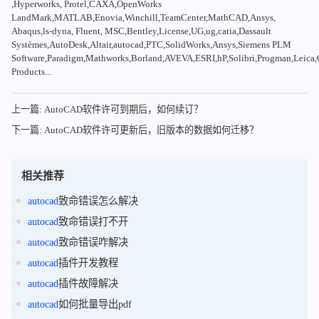
,Hyperworks, Protel,CAXA,OpenWorks
LandMark,MATLAB,Enovia,Winchill,TeamCenter,MathCAD,Ansys,
Abaqus,ls-dyna, Fluent, MSC,Bentley,License,UG,ug,catia,Dassault
Systèmes,AutoDesk,Altair,autocad,PTC,SolidWorks,Ansys,Siemens PLM
Software,Paradigm,Mathworks,Borland,AVEVA,ESRI,hP,Solibri,Progman,Leic
Products...
上一篇: AutoCAD软件许可到期后，如何续订？
下一篇: AutoCAD软件许可更新后，旧版本的数据如何迁移？
相关推荐
autocad
致命错误怎么解决
autocad
致命错误打不开
autocad
致命错误咋解决
autocad
插件开发教程
autocad
插件故障解决
autocad
如何批量导出pdf