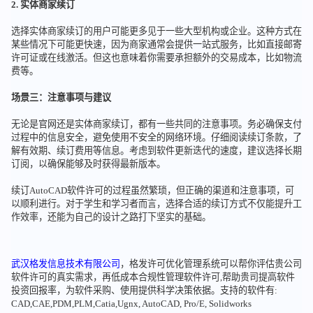
2. 实体商家续订
选择实体商家续订的用户可能更多见于一些大型机构或企业。这种方式在
某些情况下可能更快速，因为商家通常会提供一站式服务，比如直接邮寄
许可证或在线激活。但这也意味着你需要承担额外的交易成本，比如物流
费等。
场景三：注意事项与建议
无论是官网还是实体商家续订，都有一些共同的注意事项。务必确保支付
过程中的信息安全，避免使用不安全的网络环境。仔细阅读续订条款，了
解有效期、续订费用等信息。考虑到软件更新迭代的速度，建议选择长期
订阅，以确保能够及时获得最新版本。
续订AutoCAD软件许可的过程虽然繁琐，但正确的渠道和注意事项，可
以顺利进行。对于学生和学习者而言，选择合适的续订方式不仅能提升工
作效率，还能为自己的设计之路打下坚实的基础。
武汉格发信息技术有限公司
，格发许可优化管理系统可以帮你评估贵公司
软件许可的真实需求，再低成本合规性管理软件许可,帮助贵司提高软件
投资回报率，为软件采购、使用提供科学决策依据。支持的软件有:
CAD,CAE,PDM,PLM,Catia,Ugnx, AutoCAD, Pro/E, Solidworks